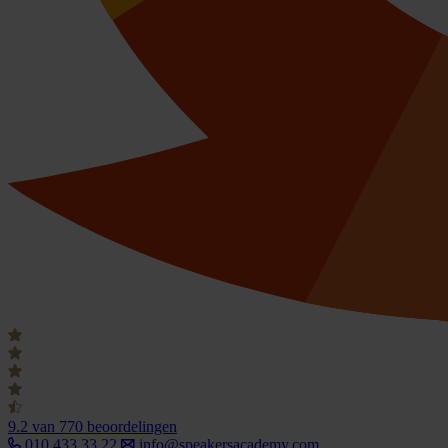
9.2
van 770 beoordelingen
010 433 33 22
info@speakersacademy.com