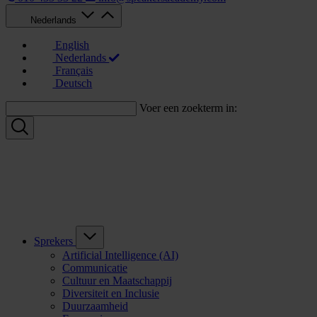
Nederlands
English
Nederlands
Français
Deutsch
Voer een zoekterm in:
Sprekers
Artificial Intelligence (AI)
Communicatie
Cultuur en Maatschappij
Diversiteit en Inclusie
Duurzaamheid