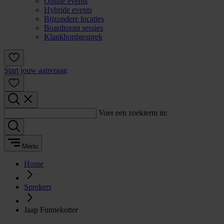
Online events
Hybride events
Bijzondere locaties
Boardroom sessies
Klankbordgesprek
Start jouw aanvraag
Voer een zoekterm in:
Menu
Home
Sprekers
Jaap Funnekotter