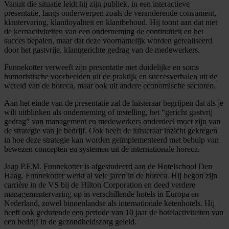
Vanuit die situatie leidt hij zijn publiek, in een interactieve
presentatie, langs onderwerpen zoals de veranderende consument,
klantervaring, klantloyaliteit en klantbehoud. Hij toont aan dat niet
de kernactiviteiten van een onderneming de continuïteit en het
succes bepalen, maar dat deze voornamelijk worden gerealiseerd
door het gastvrije, klantgerichte gedrag van de medewerkers.
Funnekotter verweeft zijn presentatie met duidelijke en soms
humoristische voorbeelden uit de praktijk en succesverhalen uit de
wereld van de horeca, maar ook uit andere economische sectoren.
Aan het einde van de presentatie zal de luisteraar begrijpen dat als je
wilt uitblinken als onderneming of instelling, het “gericht gastvrij
gedrag” van management en medewerkers onderdeel moet zijn van
de strategie van je bedrijf. Ook heeft de luisteraar inzicht gekregen
in hoe deze strategie kan worden geïmplementeerd met behulp van
bewezen concepten en systemen uit de internationale horeca.
Jaap P.F.M. Funnekotter is afgestudeerd aan de Hotelschool Den
Haag. Funnekotter werkt al vele jaren in de horeca. Hij begon zijn
carrière in de VS bij de Hilton Corporation en deed verdere
managementervaring op in verschillende hotels in Europa en
Nederland, zowel binnenlandse als internationale ketenhotels. Hij
heeft ook gedurende een periode van 10 jaar de hotelactiviteiten van
een bedrijf in de gezondheidszorg geleid.