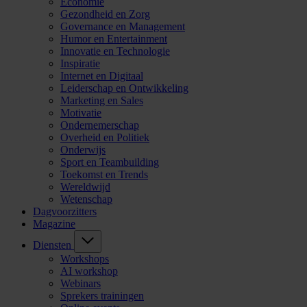
Economie
Gezondheid en Zorg
Governance en Management
Humor en Entertainment
Innovatie en Technologie
Inspiratie
Internet en Digitaal
Leiderschap en Ontwikkeling
Marketing en Sales
Motivatie
Ondernemerschap
Overheid en Politiek
Onderwijs
Sport en Teambuilding
Toekomst en Trends
Wereldwijd
Wetenschap
Dagvoorzitters
Magazine
Diensten
Workshops
AI workshop
Webinars
Sprekers trainingen