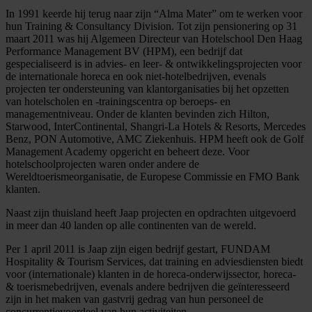
In 1991 keerde hij terug naar zijn “Alma Mater” om te werken voor
hun Training & Consultancy Division. Tot zijn pensionering op 31
maart 2011 was hij Algemeen Directeur van Hotelschool Den Haag
Performance Management BV (HPM), een bedrijf dat
gespecialiseerd is in advies- en leer- & ontwikkelingsprojecten voor
de internationale horeca en ook niet-hotelbedrijven, evenals
projecten ter ondersteuning van klantorganisaties bij het opzetten
van hotelscholen en -trainingscentra op beroeps- en
managementniveau. Onder de klanten bevinden zich Hilton,
Starwood, InterContinental, Shangri-La Hotels & Resorts, Mercedes
Benz, PON Automotive, AMC Ziekenhuis. HPM heeft ook de Golf
Management Academy opgericht en beheert deze. Voor
hotelschoolprojecten waren onder andere de
Wereldtoerismeorganisatie, de Europese Commissie en FMO Bank
klanten.
Naast zijn thuisland heeft Jaap projecten en opdrachten uitgevoerd
in meer dan 40 landen op alle continenten van de wereld.
Per 1 april 2011 is Jaap zijn eigen bedrijf gestart, FUNDAM
Hospitality & Tourism Services, dat training en adviesdiensten biedt
voor (internationale) klanten in de horeca-onderwijssector, horeca-
& toerismebedrijven, evenals andere bedrijven die geïnteresseerd
zijn in het maken van gastvrij gedrag van hun personeel de
concurrentievoordeel van hun activiteiten.