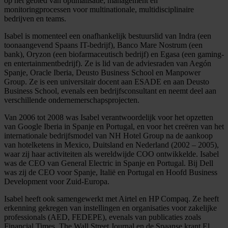
op het gebied van optimalisatie, management en
monitoringprocessen voor multinationale, multidisciplinaire
bedrijven en teams.
Isabel is momenteel een onafhankelijk bestuurslid van Indra (een
toonaangevend Spaans IT-bedrijf), Banco Mare Nostrum (een
bank), Oryzon (een biofarmaceutisch bedrijf) en Egasa (een gaming-
en entertainmentbedrijf). Ze is lid van de adviesraden van Aegón
Spanje, Oracle Iberia, Deusto Business School en Manpower
Group. Ze is een universitair docent aan ESADE en aan Deusto
Business School, evenals een bedrijfsconsultant en neemt deel aan
verschillende ondernemerschapsprojecten.
Van 2006 tot 2008 was Isabel verantwoordelijk voor het opzetten
van Google Iberia in Spanje en Portugal, en voor het creëren van het
internationale bedrijfsmodel van NH Hotel Group na de aankoop
van hotelketens in Mexico, Duitsland en Nederland (2002 – 2005),
waar zij haar activiteiten als wereldwijde COO ontwikkelde. Isabel
was de CEO van General Electric in Spanje en Portugal. Bij Dell
was zij de CEO voor Spanje, Italië en Portugal en Hoofd Business
Development voor Zuid-Europa.
Isabel heeft ook samengewerkt met Airtel en HP Compaq. Ze heeft
erkenning gekregen van instellingen en organisaties voor zakelijke
professionals (AED, FEDEPE), evenals van publicaties zoals
Financial Times, The Wall Street Journal en de Spaanse krant El