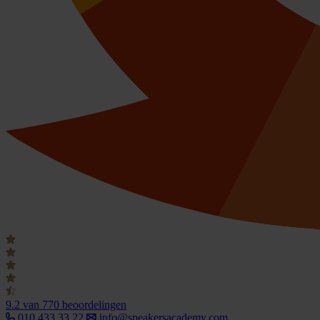
9.2
van 770 beoordelingen
010 433 33 22
info@speakersacademy.com