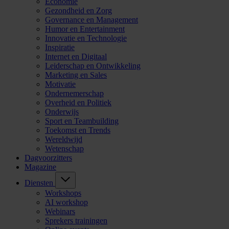
Economie
Gezondheid en Zorg
Governance en Management
Humor en Entertainment
Innovatie en Technologie
Inspiratie
Internet en Digitaal
Leiderschap en Ontwikkeling
Marketing en Sales
Motivatie
Ondernemerschap
Overheid en Politiek
Onderwijs
Sport en Teambuilding
Toekomst en Trends
Wereldwijd
Wetenschap
Dagvoorzitters
Magazine
Diensten
Workshops
AI workshop
Webinars
Sprekers trainingen