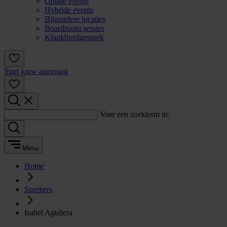
Online events
Hybride events
Bijzondere locaties
Boardroom sessies
Klankbordgesprek
Start jouw aanvraag
Voer een zoekterm in:
Menu
Home
Sprekers
Isabel Aguilera