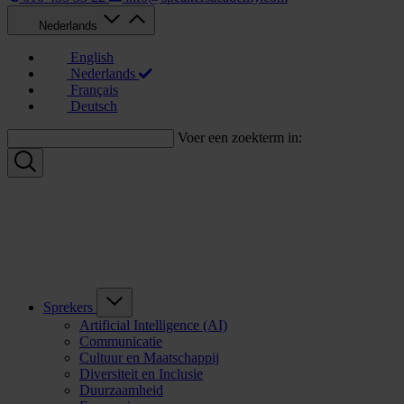
Nederlands
English
Nederlands
Français
Deutsch
Voer een zoekterm in:
Sprekers
Artificial Intelligence (AI)
Communicatie
Cultuur en Maatschappij
Diversiteit en Inclusie
Duurzaamheid