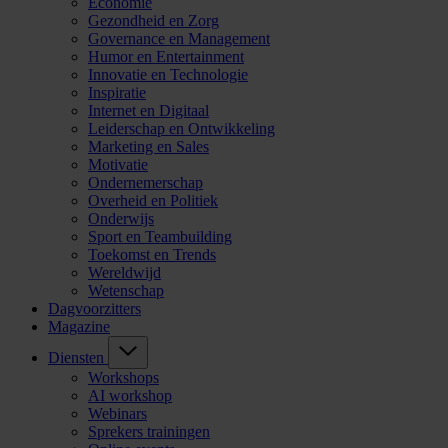
Economie
Gezondheid en Zorg
Governance en Management
Humor en Entertainment
Innovatie en Technologie
Inspiratie
Internet en Digitaal
Leiderschap en Ontwikkeling
Marketing en Sales
Motivatie
Ondernemerschap
Overheid en Politiek
Onderwijs
Sport en Teambuilding
Toekomst en Trends
Wereldwijd
Wetenschap
Dagvoorzitters
Magazine
Diensten
Workshops
AI workshop
Webinars
Sprekers trainingen