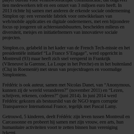
tien medewerkers telt en een omzet van 3 miljoen euro heeft. In
2013 richtte hij samen met anderen de erkende sociale onderneming
Simplon op: een versnelde fabriek voor ontwikkelaars van
web/mobile applicaties en digitale ondernemers, met een bijzondere
focus op jongeren uit achterstandsbuurten, bescheiden milieus en
diversiteit, meisjes en initiatiefnemers van innovatieve sociale
projecten.
Simplon.co, gelabeld in het kader van de French Tech-missie en het
presidentiële initiatief “La France S’Engage”, werd opgericht in
Montreuil (93) maar heeft zich snel verspreid in Frankrijk
(Vlleneuve la Garenne, La Loupe in het Perche) en in het buitenland
(Cluj in Roemenië) met steun van projectdragers en voormalige
Simploniens.
Frédéric is ook auteur, samen met Nicolas Danet, van “Anonymous,
kunnen zij de wereld veranderen?” (november 2011) en “Lezen,
schrijven, rekenen, coderen?” (juni 2014). In juni 2014 werd
Frédéric gekozen als bestuurslid van de NGO tegen corruptie
Transparence International France, tegelijk met Pascal Lamy.
Getrouwd, 5 kinderen, deelt Frédéric zijn leven tussen Montreuil en
Carcassonne en probeert hij samen met zijn vrouw, een arts, hun
humanitaire activiteiten voort te zetten binnen hun vereniging
lykemi.