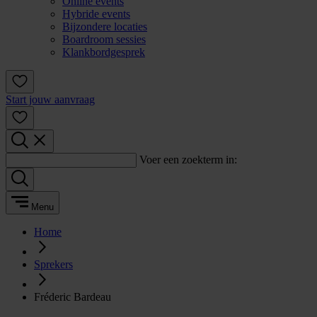
Online events
Hybride events
Bijzondere locaties
Boardroom sessies
Klankbordgesprek
Start jouw aanvraag
Voer een zoekterm in:
Menu
Home
Sprekers
Fréderic Bardeau