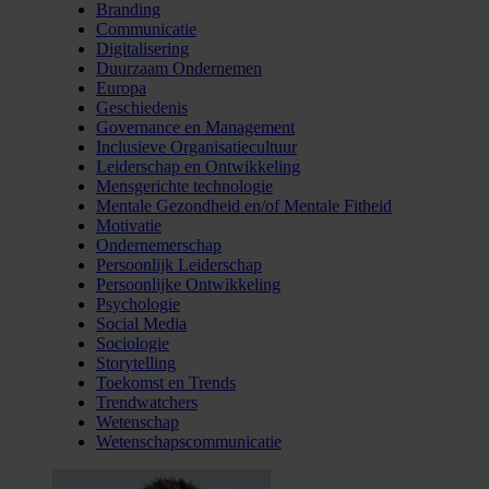
Branding
Communicatie
Digitalisering
Duurzaam Ondernemen
Europa
Geschiedenis
Governance en Management
Inclusieve Organisatiecultuur
Leiderschap en Ontwikkeling
Mensgerichte technologie
Mentale Gezondheid en/of Mentale Fitheid
Motivatie
Ondernemerschap
Persoonlijk Leiderschap
Persoonlijke Ontwikkeling
Psychologie
Social Media
Sociologie
Storytelling
Toekomst en Trends
Trendwatchers
Wetenschap
Wetenschapscommunicatie