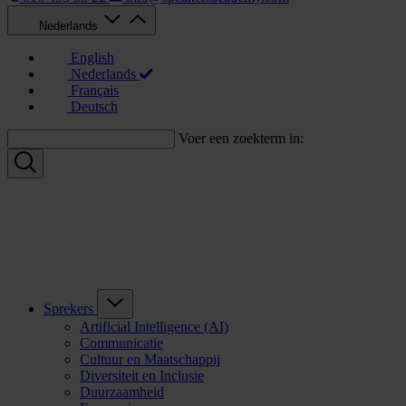
Nederlands
English
Nederlands
Français
Deutsch
Voer een zoekterm in:
Sprekers
Artificial Intelligence (AI)
Communicatie
Cultuur en Maatschappij
Diversiteit en Inclusie
Duurzaamheid