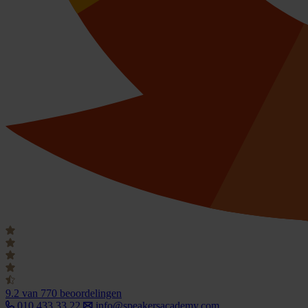
9.2
van 770 beoordelingen
010 433 33 22
info@speakersacademy.com