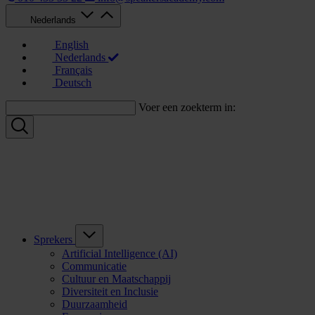
Nederlands
English
Nederlands
Français
Deutsch
Voer een zoekterm in:
Sprekers
Artificial Intelligence (AI)
Communicatie
Cultuur en Maatschappij
Diversiteit en Inclusie
Duurzaamheid