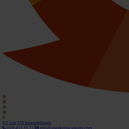
9.2
van 770 beoordelingen
010 433 33 22
info@speakersacademy.com