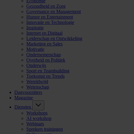
Economie
Gezondheid en Zorg
Governance en Management
Humor en Entertainment
Innovatie en Technologie
Inspiratie
Internet en Digitaal
Leiderschap en Ontwikkeling
Marketing en Sales
Motivatie
Ondernemerschap
Overheid en Politiek
Onderwijs
Sport en Teambuilding
Toekomst en Trends
Wereldwijd
Wetenschap
Dagvoorzitters
Magazine
Diensten
Workshops
AI workshop
Webinars
Sprekers trainingen