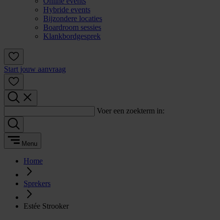
Online events
Hybride events
Bijzondere locaties
Boardroom sessies
Klankbordgesprek
Start jouw aanvraag
Voer een zoekterm in:
Menu
Home
Sprekers
Estée Strooker