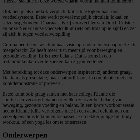
‘meisje’ staande in deze wereld waarin vooral mannen domineren?
Ook ben je als chefkok verplicht kritisch te kijken naar ons
voedselsysteem. Estée werkt zoveel mogelijk circulair, lokaal en
seizoensgebonden. Daarnaast is zij voorvechter van Dutch Cuisine
en onze Nederlandse voedselcultuur (iets om trots op te zijn!) en zet
zij zich in tegen voedselverspilling.
Corona heeft een switch in haar visie op ondernemerschap met zich
meegebracht. Ze heeft meer rust, meer tijd voor beweging en
gezonde voeding. Er is meer balans. Dat is soms in een
restaurantkeuken ver te zoeken kan zij jou vertellen.
Met betrekking tot deze onderwerpen inspireert zij anderen graag.
Dat kan als presentatie, maar natuurlijk ook in combinatie met een
kookdemonstratie of proeverij.
Estée komt ook graag samen met haar collega Rianne die
sportlessen verzorgd. Samen vertellen ze over het belang van
beweging, gezonde voeding en balans. In een korte workout sessie
neemt Rianne jullie vervolgens mee in een aantal oefeningen om
vervolgens thuis te kunnen toepassen. Een lekker pittige full body
workout, of een yoga les om te ontstressen.
Onderwerpen