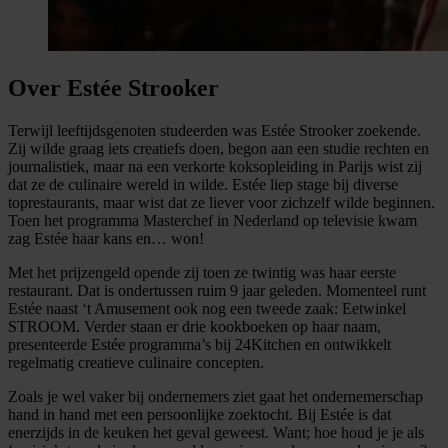
Over Estée Strooker
Terwijl leeftijdsgenoten studeerden was Estée Strooker zoekende.
Zij wilde graag iets creatiefs doen, begon aan een studie rechten en
journalistiek, maar na een verkorte koksopleiding in Parijs wist zij
dat ze de culinaire wereld in wilde. Estée liep stage bij diverse
toprestaurants, maar wist dat ze liever voor zichzelf wilde beginnen.
Toen het programma Masterchef in Nederland op televisie kwam
zag Estée haar kans en… won!
Met het prijzengeld opende zij toen ze twintig was haar eerste
restaurant. Dat is ondertussen ruim 9 jaar geleden. Momenteel runt
Estée naast ‘t Amusement ook nog een tweede zaak: Eetwinkel
STROOM. Verder staan er drie kookboeken op haar naam,
presenteerde Estée programma’s bij 24Kitchen en ontwikkelt
regelmatig creatieve culinaire concepten.
Zoals je wel vaker bij ondernemers ziet gaat het ondernemerschap
hand in hand met een persoonlijke zoektocht. Bij Estée is dat
enerzijds in de keuken het geval geweest. Want; hoe houd je je als