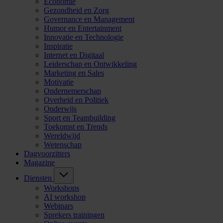
Economie
Gezondheid en Zorg
Governance en Management
Humor en Entertainment
Innovatie en Technologie
Inspiratie
Internet en Digitaal
Leiderschap en Ontwikkeling
Marketing en Sales
Motivatie
Ondernemerschap
Overheid en Politiek
Onderwijs
Sport en Teambuilding
Toekomst en Trends
Wereldwijd
Wetenschap
Dagvoorzitters
Magazine
Diensten
Workshops
AI workshop
Webinars
Sprekers trainingen