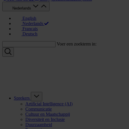
Nederlands
English
Nederlands
Français
Deutsch
Voer een zoekterm in:
Sprekers
Artificial Intelligence (AI)
Communicatie
Cultuur en Maatschappij
Diversiteit en Inclusie
Duurzaamheid