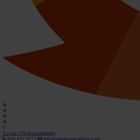
9.2
van 770 beoordelingen
010 433 33 22
info@speakersacademy.com