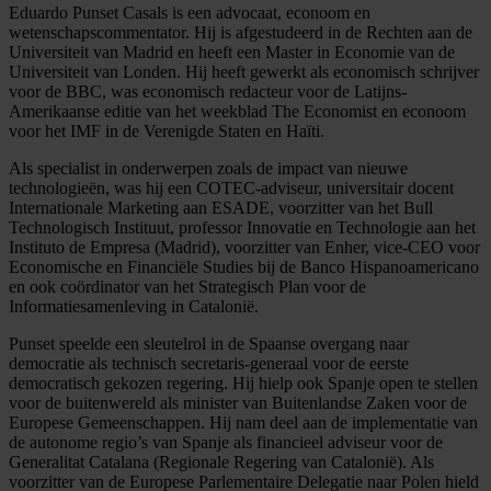
Eduardo Punset Casals is een advocaat, econoom en
wetenschapscommentator. Hij is afgestudeerd in de Rechten aan de
Universiteit van Madrid en heeft een Master in Economie van de
Universiteit van Londen. Hij heeft gewerkt als economisch schrijver
voor de BBC, was economisch redacteur voor de Latijns-
Amerikaanse editie van het weekblad The Economist en econoom
voor het IMF in de Verenigde Staten en Haïti.
Als specialist in onderwerpen zoals de impact van nieuwe
technologieën, was hij een COTEC-adviseur, universitair docent
Internationale Marketing aan ESADE, voorzitter van het Bull
Technologisch Instituut, professor Innovatie en Technologie aan het
Instituto de Empresa (Madrid), voorzitter van Enher, vice-CEO voor
Economische en Financiële Studies bij de Banco Hispanoamericano
en ook coördinator van het Strategisch Plan voor de
Informatiesamenleving in Catalonië.
Punset speelde een sleutelrol in de Spaanse overgang naar
democratie als technisch secretaris-generaal voor de eerste
democratisch gekozen regering. Hij hielp ook Spanje open te stellen
voor de buitenwereld als minister van Buitenlandse Zaken voor de
Europese Gemeenschappen. Hij nam deel aan de implementatie van
de autonome regio’s van Spanje als financieel adviseur voor de
Generalitat Catalana (Regionale Regering van Catalonië). Als
voorzitter van de Europese Parlementaire Delegatie naar Polen hield