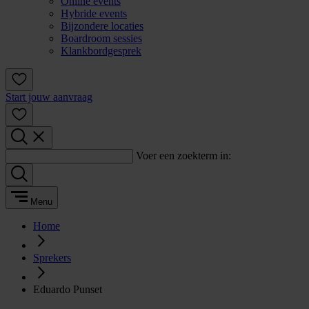
Online events
Hybride events
Bijzondere locaties
Boardroom sessies
Klankbordgesprek
Start jouw aanvraag
Voer een zoekterm in:
Menu
Home
Sprekers
Eduardo Punset