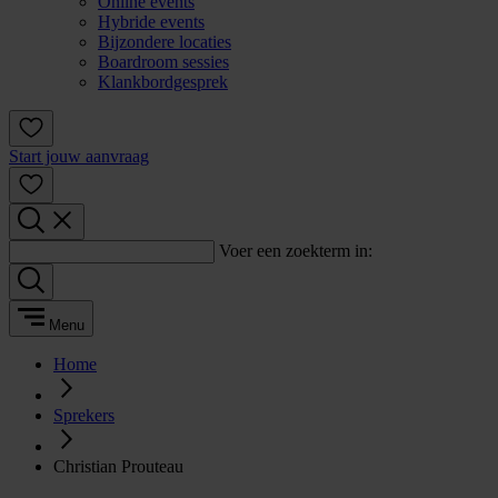
Online events
Hybride events
Bijzondere locaties
Boardroom sessies
Klankbordgesprek
Start jouw aanvraag
Voer een zoekterm in:
Menu
Home
Sprekers
Christian Prouteau