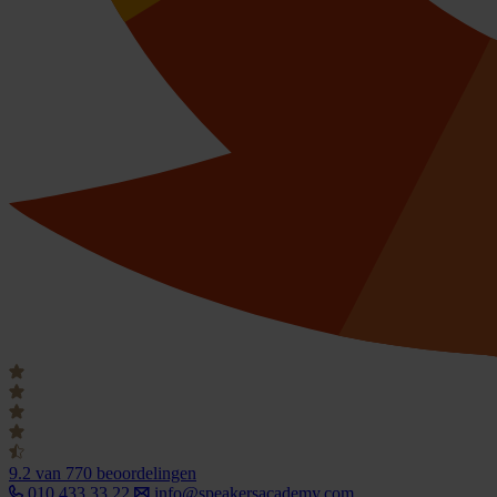
9.2
van 770 beoordelingen
010 433 33 22
info@speakersacademy.com