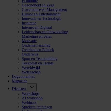
Economie
Gezondheid en Zorg
Governance en Management
Humor en Entertainment
Innovatie en Technologie
Inspiratie
Internet en Digitaal
Leiderschap en Ontwikkeling
Marketing en Sales
Motivatie
Ondernemerschap
Overheid en Politiek
Onderwijs
Sport en Teambuilding
Toekomst en Trends
Wereldwijd
Wetenschap
Dagvoorzitters
Magazine
Diensten
Workshops
AI workshop
Webinars
Sprekers trainingen