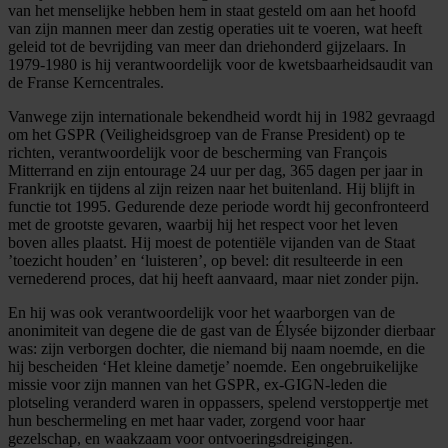
van het menselijke hebben hem in staat gesteld om aan het hoofd
van zijn mannen meer dan zestig operaties uit te voeren, wat heeft
geleid tot de bevrijding van meer dan driehonderd gijzelaars. In
1979-1980 is hij verantwoordelijk voor de kwetsbaarheidsaudit van
de Franse Kerncentrales.
Vanwege zijn internationale bekendheid wordt hij in 1982 gevraagd
om het GSPR (Veiligheidsgroep van de Franse President) op te
richten, verantwoordelijk voor de bescherming van François
Mitterrand en zijn entourage 24 uur per dag, 365 dagen per jaar in
Frankrijk en tijdens al zijn reizen naar het buitenland. Hij blijft in
functie tot 1995. Gedurende deze periode wordt hij geconfronteerd
met de grootste gevaren, waarbij hij het respect voor het leven
boven alles plaatst. Hij moest de potentiële vijanden van de Staat
’toezicht houden’ en ‘luisteren’, op bevel: dit resulteerde in een
vernederend proces, dat hij heeft aanvaard, maar niet zonder pijn.
En hij was ook verantwoordelijk voor het waarborgen van de
anonimiteit van degene die de gast van de Élysée bijzonder dierbaar
was: zijn verborgen dochter, die niemand bij naam noemde, en die
hij bescheiden ‘Het kleine dametje’ noemde. Een ongebruikelijke
missie voor zijn mannen van het GSPR, ex-GIGN-leden die
plotseling veranderd waren in oppassers, spelend verstoppertje met
hun beschermeling en met haar vader, zorgend voor haar
gezelschap, en waakzaam voor ontvoeringsdreigingen.