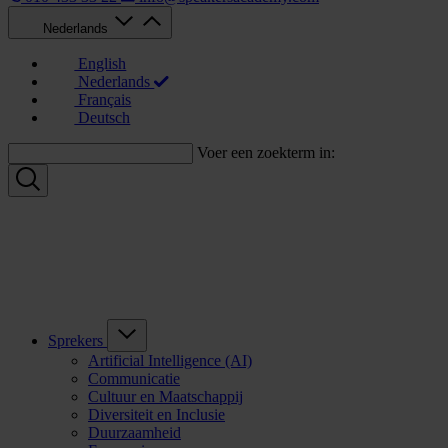
Nederlands
English
Nederlands
Français
Deutsch
Voer een zoekterm in:
Sprekers
Artificial Intelligence (AI)
Communicatie
Cultuur en Maatschappij
Diversiteit en Inclusie
Duurzaamheid