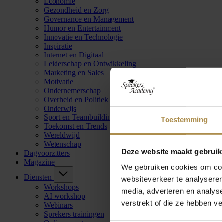
Economie
Gezondheid en Zorg
Governance en Management
Humor en Entertainment
Innovatie en Technologie
Inspiratie
Internet en Digitaal
Leiderschap en Ontwikkeling
Marketing en Sales
Motivatie
Ondernemerschap
Overheid en Politiek
Onderwijs
Sport en Teambuilding
Toestemming
Toekomst en Trends
Wereldwijd
Wetenschap
Deze website maakt gebruik
Dagvoorzitters
Magazine
We gebruiken cookies om cont
Diensten
websiteverkeer te analyseren
Workshops
media, adverteren en analys
AI workshop
verstrekt of die ze hebben v
Webinars
Sprekers trainingen