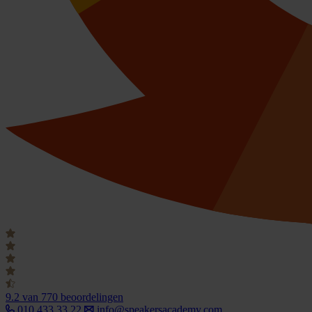
9.2
van 770 beoordelingen
010 433 33 22
info@speakersacademy.com