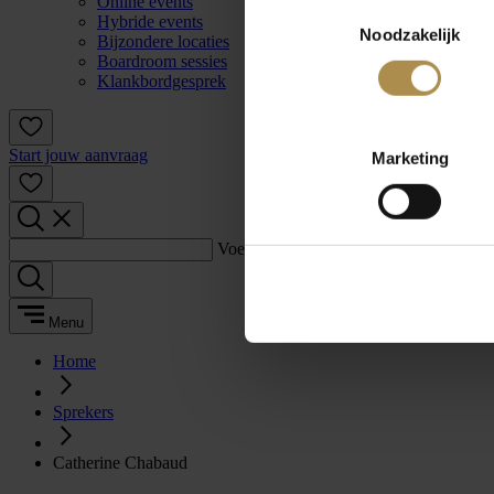
Online events
Toestemmingsselectie
Hybride events
Noodzakelijk
Bijzondere locaties
Boardroom sessies
Klankbordgesprek
Start jouw aanvraag
Marketing
Voer een zoekterm in:
Menu
Home
Sprekers
Catherine Chabaud