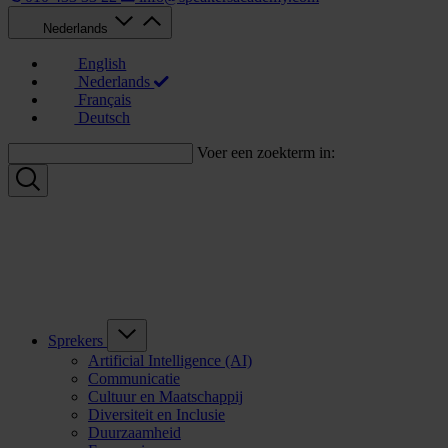
Nederlands
English
Nederlands
Français
Deutsch
Voer een zoekterm in:
Sprekers
Artificial Intelligence (AI)
Communicatie
Cultuur en Maatschappij
Diversiteit en Inclusie
Duurzaamheid