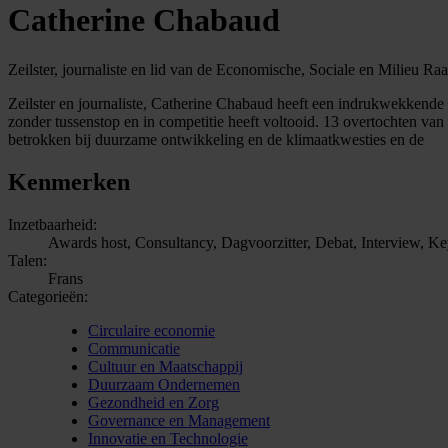
Catherine Chabaud
Zeilster, journaliste en lid van de Economische, Sociale en Milieu Ra
Zeilster en journaliste, Catherine Chabaud heeft een indrukwekkende 
zonder tussenstop en in competitie heeft voltooid. 13 overtochten van 
betrokken bij duurzame ontwikkeling en de klimaatkwesties en de
Kenmerken
Inzetbaarheid:
Awards host, Consultancy, Dagvoorzitter, Debat, Interview, K
Talen:
Frans
Categorieën:
Circulaire economie
Communicatie
Cultuur en Maatschappij
Duurzaam Ondernemen
Gezondheid en Zorg
Governance en Management
Innovatie en Technologie