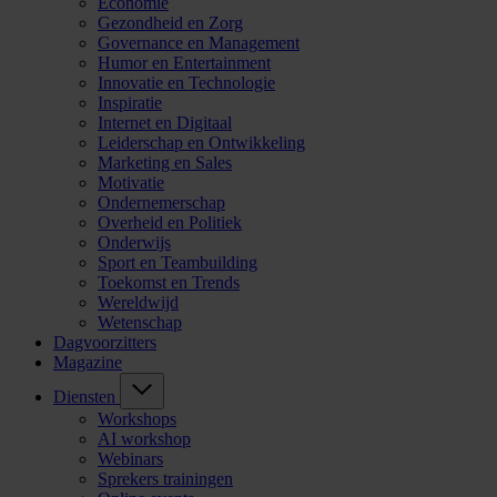
Economie
Gezondheid en Zorg
Governance en Management
Humor en Entertainment
Innovatie en Technologie
Inspiratie
Internet en Digitaal
Leiderschap en Ontwikkeling
Marketing en Sales
Motivatie
Ondernemerschap
Overheid en Politiek
Onderwijs
Sport en Teambuilding
Toekomst en Trends
Wereldwijd
Wetenschap
Dagvoorzitters
Magazine
Diensten
Workshops
AI workshop
Webinars
Sprekers trainingen