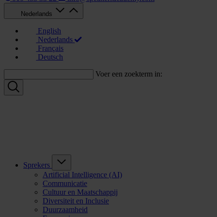
Nederlands
English
Nederlands
Français
Deutsch
Voer een zoekterm in:
Sprekers
Artificial Intelligence (AI)
Communicatie
Cultuur en Maatschappij
Diversiteit en Inclusie
Duurzaamheid