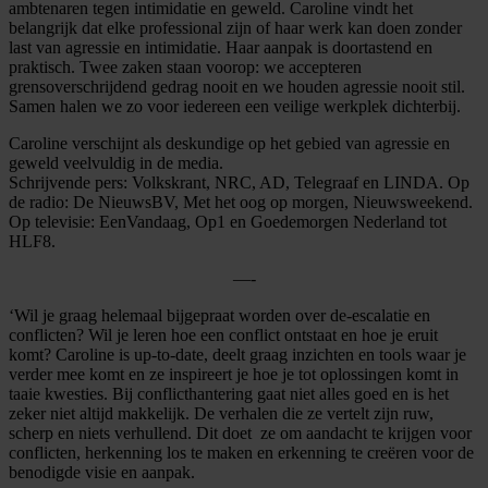
ambtenaren tegen intimidatie en geweld. Caroline vindt het
belangrijk dat elke professional zijn of haar werk kan doen zonder
last van agressie en intimidatie. Haar aanpak is doortastend en
praktisch. Twee zaken staan voorop: we accepteren
grensoverschrijdend gedrag nooit en we houden agressie nooit stil.
Samen halen we zo voor iedereen een veilige werkplek dichterbij.
Caroline verschijnt als deskundige op het gebied van agressie en
geweld veelvuldig in de media.
Schrijvende pers: Volkskrant, NRC, AD, Telegraaf en LINDA. Op
de radio: De NieuwsBV, Met het oog op morgen, Nieuwsweekend.
Op televisie: EenVandaag, Op1 en Goedemorgen Nederland tot
HLF8.
—-
‘Wil je graag helemaal bijgepraat worden over de-escalatie en
conflicten? Wil je leren hoe een conflict ontstaat en hoe je eruit
komt? Caroline is up-to-date, deelt graag inzichten en tools waar je
verder mee komt en ze inspireert je hoe je tot oplossingen komt in
taaie kwesties. Bij conflicthantering gaat niet alles goed en is het
zeker niet altijd makkelijk. De verhalen die ze vertelt zijn ruw,
scherp en niets verhullend. Dit doet ze om aandacht te krijgen voor
conflicten, herkenning los te maken en erkenning te creëren voor de
benodigde visie en aanpak.