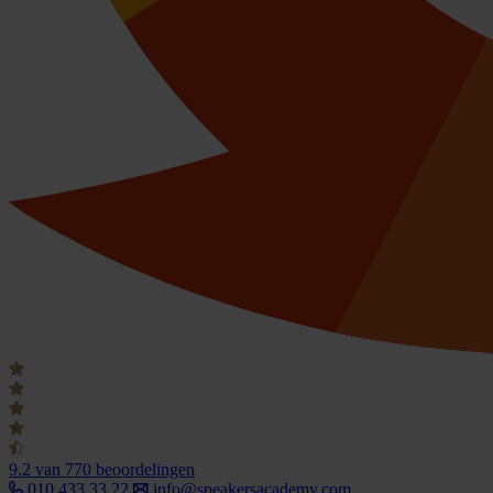
9.2
van 770 beoordelingen
010 433 33 22
info@speakersacademy.com