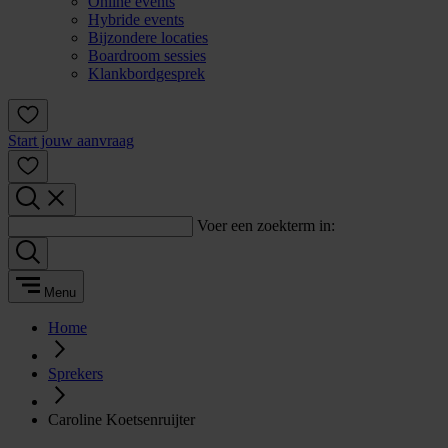
Online events
Hybride events
Bijzondere locaties
Boardroom sessies
Klankbordgesprek
Start jouw aanvraag
Voer een zoekterm in:
Menu
Home
Sprekers
Caroline Koetsenruijter