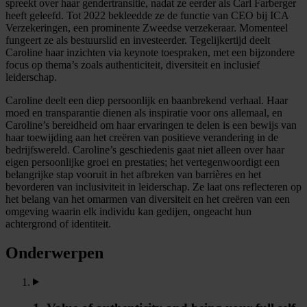
spreekt over haar gendertransitie, nadat ze eerder als Carl Farberger
heeft geleefd. Tot 2022 bekleedde ze de functie van CEO bij ICA
Verzekeringen, een prominente Zweedse verzekeraar. Momenteel
fungeert ze als bestuurslid en investeerder. Tegelijkertijd deelt
Caroline haar inzichten via keynote toespraken, met een bijzondere
focus op thema’s zoals authenticiteit, diversiteit en inclusief
leiderschap.
Caroline deelt een diep persoonlijk en baanbrekend verhaal. Haar
moed en transparantie dienen als inspiratie voor ons allemaal, en
Caroline’s bereidheid om haar ervaringen te delen is een bewijs van
haar toewijding aan het creëren van positieve verandering in de
bedrijfswereld. Caroline’s geschiedenis gaat niet alleen over haar
eigen persoonlijke groei en prestaties; het vertegenwoordigt een
belangrijke stap vooruit in het afbreken van barrières en het
bevorderen van inclusiviteit in leiderschap. Ze laat ons reflecteren op
het belang van het omarmen van diversiteit en het creëren van een
omgeving waarin elk individu kan gedijen, ongeacht hun
achtergrond of identiteit.
Onderwerpen