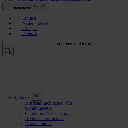
Nederlands
English
Nederlands
Français
Deutsch
Voer een zoekterm in:
Sprekers
Artificial Intelligence (AI)
Communicatie
Cultuur en Maatschappij
Diversiteit en Inclusie
Duurzaamheid