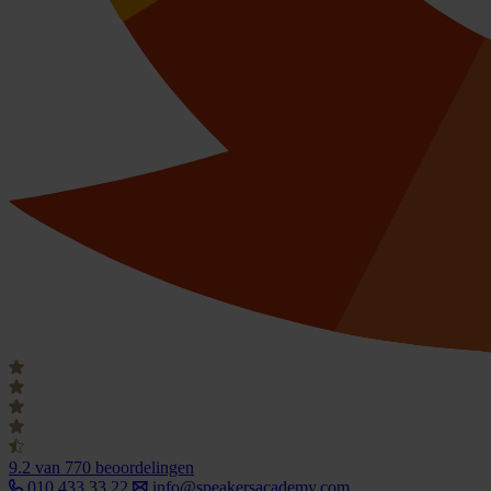
9.2
van 770 beoordelingen
010 433 33 22
info@speakersacademy.com