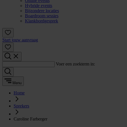
Online events
Hybride events
Bijzondere locaties
Boardroom sessies
Klankbordgesprek
Start jouw aanvraag
Voer een zoekterm in:
Menu
Home
Sprekers
Caroline Farberger