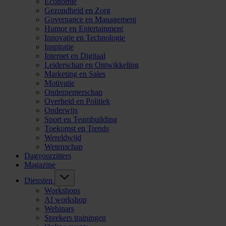
Economie
Gezondheid en Zorg
Governance en Management
Humor en Entertainment
Innovatie en Technologie
Inspiratie
Internet en Digitaal
Leiderschap en Ontwikkeling
Marketing en Sales
Motivatie
Ondernemerschap
Overheid en Politiek
Onderwijs
Sport en Teambuilding
Toekomst en Trends
Wereldwijd
Wetenschap
Dagvoorzitters
Magazine
Diensten
Workshops
AI workshop
Webinars
Sprekers trainingen