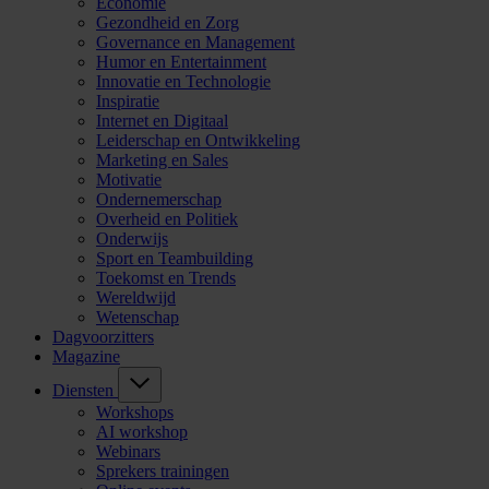
Economie
Gezondheid en Zorg
Governance en Management
Humor en Entertainment
Innovatie en Technologie
Inspiratie
Internet en Digitaal
Leiderschap en Ontwikkeling
Marketing en Sales
Motivatie
Ondernemerschap
Overheid en Politiek
Onderwijs
Sport en Teambuilding
Toekomst en Trends
Wereldwijd
Wetenschap
Dagvoorzitters
Magazine
Diensten
Workshops
AI workshop
Webinars
Sprekers trainingen