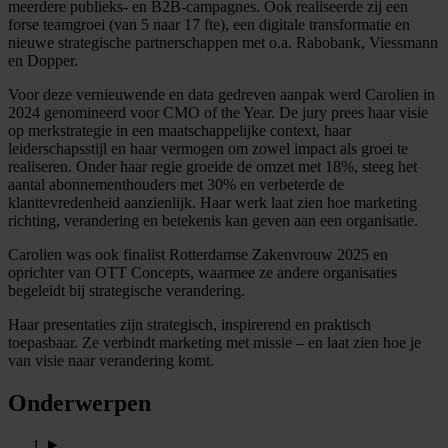
meerdere publieks- en B2B-campagnes. Ook realiseerde zij een
forse teamgroei (van 5 naar 17 fte), een digitale transformatie en
nieuwe strategische partnerschappen met o.a. Rabobank, Viessmann
en Dopper.
Voor deze vernieuwende en data gedreven aanpak werd Carolien in
2024 genomineerd voor CMO of the Year. De jury prees haar visie
op merkstrategie in een maatschappelijke context, haar
leiderschapsstijl en haar vermogen om zowel impact als groei te
realiseren. Onder haar regie groeide de omzet met 18%, steeg het
aantal abonnementhouders met 30% en verbeterde de
klanttevredenheid aanzienlijk. Haar werk laat zien hoe marketing
richting, verandering en betekenis kan geven aan een organisatie.
Carolien was ook finalist Rotterdamse Zakenvrouw 2025 en
oprichter van OTT Concepts, waarmee ze andere organisaties
begeleidt bij strategische verandering.
Haar presentaties zijn strategisch, inspirerend en praktisch
toepasbaar. Ze verbindt marketing met missie – en laat zien hoe je
van visie naar verandering komt.
Onderwerpen