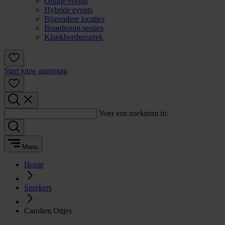
Online events
Hybride events
Bijzondere locaties
Boardroom sessies
Klankbordgesprek
Start jouw aanvraag
Voer een zoekterm in:
Menu
Home
Sprekers
Carolien Ottjes