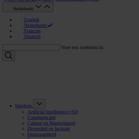
Nederlands
English
Nederlands
Français
Deutsch
Voer een zoekterm in:
Sprekers
Artificial Intelligence (AI)
Communicatie
Cultuur en Maatschappij
Diversiteit en Inclusie
Duurzaamheid