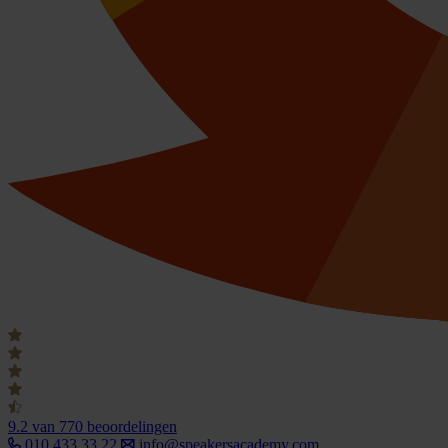
9.2
van 770 beoordelingen
010 433 33 22
info@speakersacademy.com