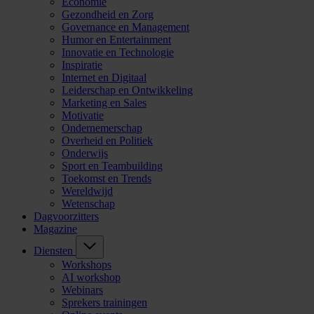
Economie
Gezondheid en Zorg
Governance en Management
Humor en Entertainment
Innovatie en Technologie
Inspiratie
Internet en Digitaal
Leiderschap en Ontwikkeling
Marketing en Sales
Motivatie
Ondernemerschap
Overheid en Politiek
Onderwijs
Sport en Teambuilding
Toekomst en Trends
Wereldwijd
Wetenschap
Dagvoorzitters
Magazine
Diensten
Workshops
AI workshop
Webinars
Sprekers trainingen