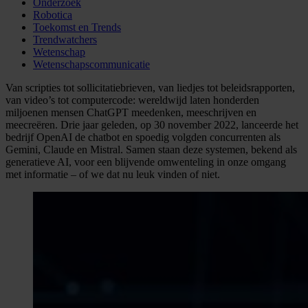
Onderzoek
Robotica
Toekomst en Trends
Trendwatchers
Wetenschap
Wetenschapscommunicatie
Van scripties tot sollicitatiebrieven, van liedjes tot beleidsrapporten,
van video’s tot computercode: wereldwijd laten honderden
miljoenen mensen ChatGPT meedenken, meeschrijven en
meecreëren. Drie jaar geleden, op 30 november 2022, lanceerde het
bedrijf OpenAI de chatbot en spoedig volgden concurrenten als
Gemini, Claude en Mistral. Samen staan deze systemen, bekend als
generatieve AI, voor een blijvende omwenteling in onze omgang
met informatie – of we dat nu leuk vinden of niet.