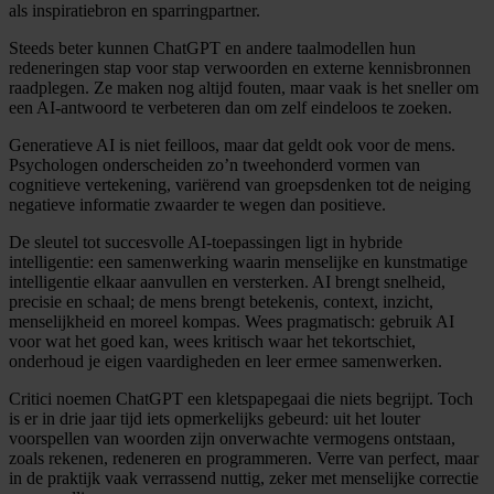
als inspiratiebron en sparringpartner.
Steeds beter kunnen ChatGPT en andere taalmodellen hun
redeneringen stap voor stap verwoorden en externe kennisbronnen
raadplegen. Ze maken nog altijd fouten, maar vaak is het sneller om
een AI-antwoord te verbeteren dan om zelf eindeloos te zoeken.
Generatieve AI is niet feilloos, maar dat geldt ook voor de mens.
Psychologen onderscheiden zo’n tweehonderd vormen van
cognitieve vertekening, variërend van groepsdenken tot de neiging
negatieve informatie zwaarder te wegen dan positieve.
De sleutel tot succesvolle AI-toepassingen ligt in hybride
intelligentie: een samenwerking waarin menselijke en kunstmatige
intelligentie elkaar aanvullen en versterken. AI brengt snelheid,
precisie en schaal; de mens brengt betekenis, context, inzicht,
menselijkheid en moreel kompas. Wees pragmatisch: gebruik AI
voor wat het goed kan, wees kritisch waar het tekortschiet,
onderhoud je eigen vaardigheden en leer ermee samenwerken.
Critici noemen ChatGPT een kletspapegaai die niets begrijpt. Toch
is er in drie jaar tijd iets opmerkelijks gebeurd: uit het louter
voorspellen van woorden zijn onverwachte vermogens ontstaan,
zoals rekenen, redeneren en programmeren. Verre van perfect, maar
in de praktijk vaak verrassend nuttig, zeker met menselijke correctie