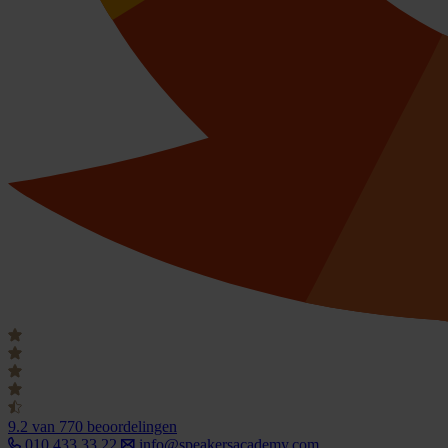
9.2
van 770 beoordelingen
010 433 33 22
info@speakersacademy.com