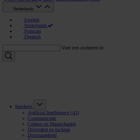
Nederlands
English
Nederlands
Français
Deutsch
Voer een zoekterm in:
Sprekers
Artificial Intelligence (AI)
Communicatie
Cultuur en Maatschappij
Diversiteit en Inclusie
Duurzaamheid