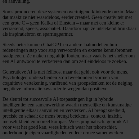
en aanvulling.
Soms produceren deze systemen overtuigend klinkende onzin. Maar
dat maakt ze niet waardeloos, eerder creatief. Geen creativiteit met
een grote C – geen Kafka of Einstein – maar met een kleine c:
verrassend, speels, associatief. Daardoor zijn ze uitstekend bruikbaar
als inspiratiebron en sparringpartner.
Steeds beter kunnen ChatGPT en andere taalmodellen hun
redeneringen stap voor stap verwoorden en externe kennisbronnen
raadplegen. Ze maken nog altijd fouten, maar vaak is het sneller om
een AI-antwoord te verbeteren dan om zelf eindeloos te zoeken.
Generatieve AI is niet feilloos, maar dat geldt ook voor de mens.
Psychologen onderscheiden zo’n tweehonderd vormen van
cognitieve vertekening, variërend van groepsdenken tot de neiging
negatieve informatie zwaarder te wegen dan positieve.
De sleutel tot succesvolle AI-toepassingen ligt in hybride
intelligentie: een samenwerking waarin menselijke en kunstmatige
intelligentie elkaar aanvullen en versterken. AI brengt snelheid,
precisie en schaal; de mens brengt betekenis, context, inzicht,
menselijkheid en moreel kompas. Wees pragmatisch: gebruik AI
voor wat het goed kan, wees kritisch waar het tekortschiet,
onderhoud je eigen vaardigheden en leer ermee samenwerken.