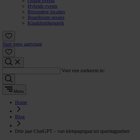
Online events
Hybride events
Bijzondere locaties
Boardroom sessies
Klankbordgesprek
Start jouw aanvraag
Voer een zoekterm in:
Menu
Home
Blog
Drie jaar ChatGPT – van kletspapegaai tot sparringpartner