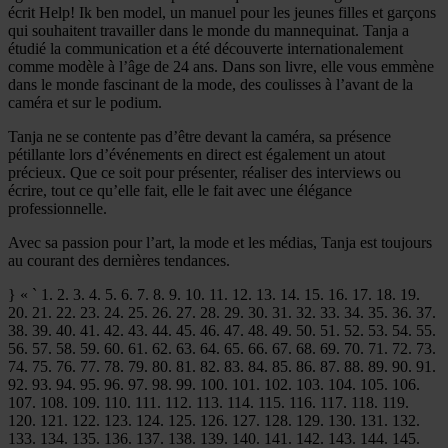
écrit Help! Ik ben model, un manuel pour les jeunes filles et garçons
qui souhaitent travailler dans le monde du mannequinat. Tanja a
étudié la communication et a été découverte internationalement
comme modèle à l’âge de 24 ans. Dans son livre, elle vous emmène
dans le monde fascinant de la mode, des coulisses à l’avant de la
caméra et sur le podium.
Tanja ne se contente pas d’être devant la caméra, sa présence
pétillante lors d’événements en direct est également un atout
précieux. Que ce soit pour présenter, réaliser des interviews ou
écrire, tout ce qu’elle fait, elle le fait avec une élégance
professionnelle.
Avec sa passion pour l’art, la mode et les médias, Tanja est toujours
au courant des dernières tendances.
} « ` 1. 2. 3. 4. 5. 6. 7. 8. 9. 10. 11. 12. 13. 14. 15. 16. 17. 18. 19.
20. 21. 22. 23. 24. 25. 26. 27. 28. 29. 30. 31. 32. 33. 34. 35. 36. 37.
38. 39. 40. 41. 42. 43. 44. 45. 46. 47. 48. 49. 50. 51. 52. 53. 54. 55.
56. 57. 58. 59. 60. 61. 62. 63. 64. 65. 66. 67. 68. 69. 70. 71. 72. 73.
74. 75. 76. 77. 78. 79. 80. 81. 82. 83. 84. 85. 86. 87. 88. 89. 90. 91.
92. 93. 94. 95. 96. 97. 98. 99. 100. 101. 102. 103. 104. 105. 106.
107. 108. 109. 110. 111. 112. 113. 114. 115. 116. 117. 118. 119.
120. 121. 122. 123. 124. 125. 126. 127. 128. 129. 130. 131. 132.
133. 134. 135. 136. 137. 138. 139. 140. 141. 142. 143. 144. 145.