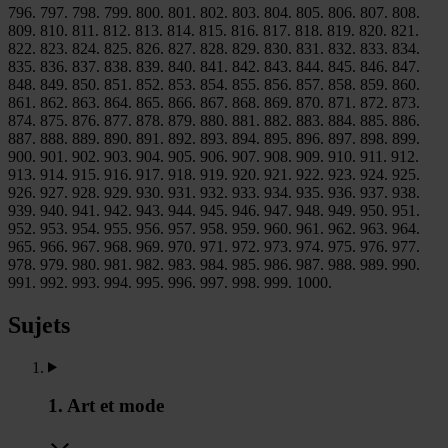
796. 797. 798. 799. 800. 801. 802. 803. 804. 805. 806. 807. 808.
809. 810. 811. 812. 813. 814. 815. 816. 817. 818. 819. 820. 821.
822. 823. 824. 825. 826. 827. 828. 829. 830. 831. 832. 833. 834.
835. 836. 837. 838. 839. 840. 841. 842. 843. 844. 845. 846. 847.
848. 849. 850. 851. 852. 853. 854. 855. 856. 857. 858. 859. 860.
861. 862. 863. 864. 865. 866. 867. 868. 869. 870. 871. 872. 873.
874. 875. 876. 877. 878. 879. 880. 881. 882. 883. 884. 885. 886.
887. 888. 889. 890. 891. 892. 893. 894. 895. 896. 897. 898. 899.
900. 901. 902. 903. 904. 905. 906. 907. 908. 909. 910. 911. 912.
913. 914. 915. 916. 917. 918. 919. 920. 921. 922. 923. 924. 925.
926. 927. 928. 929. 930. 931. 932. 933. 934. 935. 936. 937. 938.
939. 940. 941. 942. 943. 944. 945. 946. 947. 948. 949. 950. 951.
952. 953. 954. 955. 956. 957. 958. 959. 960. 961. 962. 963. 964.
965. 966. 967. 968. 969. 970. 971. 972. 973. 974. 975. 976. 977.
978. 979. 980. 981. 982. 983. 984. 985. 986. 987. 988. 989. 990.
991. 992. 993. 994. 995. 996. 997. 998. 999. 1000.
Sujets
1. Art et mode