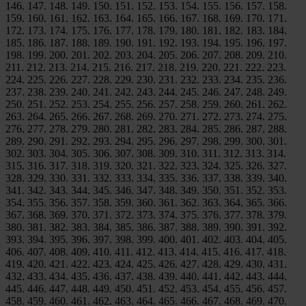
146. 147. 148. 149. 150. 151. 152. 153. 154. 155. 156. 157. 158.
159. 160. 161. 162. 163. 164. 165. 166. 167. 168. 169. 170. 171.
172. 173. 174. 175. 176. 177. 178. 179. 180. 181. 182. 183. 184.
185. 186. 187. 188. 189. 190. 191. 192. 193. 194. 195. 196. 197.
198. 199. 200. 201. 202. 203. 204. 205. 206. 207. 208. 209. 210.
211. 212. 213. 214. 215. 216. 217. 218. 219. 220. 221. 222. 223.
224. 225. 226. 227. 228. 229. 230. 231. 232. 233. 234. 235. 236.
237. 238. 239. 240. 241. 242. 243. 244. 245. 246. 247. 248. 249.
250. 251. 252. 253. 254. 255. 256. 257. 258. 259. 260. 261. 262.
263. 264. 265. 266. 267. 268. 269. 270. 271. 272. 273. 274. 275.
276. 277. 278. 279. 280. 281. 282. 283. 284. 285. 286. 287. 288.
289. 290. 291. 292. 293. 294. 295. 296. 297. 298. 299. 300. 301.
302. 303. 304. 305. 306. 307. 308. 309. 310. 311. 312. 313. 314.
315. 316. 317. 318. 319. 320. 321. 322. 323. 324. 325. 326. 327.
328. 329. 330. 331. 332. 333. 334. 335. 336. 337. 338. 339. 340.
341. 342. 343. 344. 345. 346. 347. 348. 349. 350. 351. 352. 353.
354. 355. 356. 357. 358. 359. 360. 361. 362. 363. 364. 365. 366.
367. 368. 369. 370. 371. 372. 373. 374. 375. 376. 377. 378. 379.
380. 381. 382. 383. 384. 385. 386. 387. 388. 389. 390. 391. 392.
393. 394. 395. 396. 397. 398. 399. 400. 401. 402. 403. 404. 405.
406. 407. 408. 409. 410. 411. 412. 413. 414. 415. 416. 417. 418.
419. 420. 421. 422. 423. 424. 425. 426. 427. 428. 429. 430. 431.
432. 433. 434. 435. 436. 437. 438. 439. 440. 441. 442. 443. 444.
445. 446. 447. 448. 449. 450. 451. 452. 453. 454. 455. 456. 457.
458. 459. 460. 461. 462. 463. 464. 465. 466. 467. 468. 469. 470.