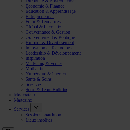
Durabilité & Environnement
Économie & Finance
Éducation & Apprentissage
Entrepreneuriat
Futur & Tendances
Global & International
Gouvernance & Gestion
Gouvernement & Politique
Humour & Divertissement
Innovation et Technologie
Leadership & Développement
Inspiration
Marketing & Ventes
Motivation
Numérique & Internet
Santé & Soins
Sciences
Sport & Team Building
Modérateur
Magazine
Services
Sessions boardroom
Lieux insolites