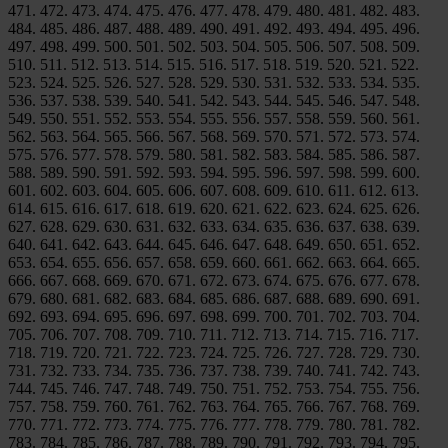
471. 472. 473. 474. 475. 476. 477. 478. 479. 480. 481. 482. 483.
484. 485. 486. 487. 488. 489. 490. 491. 492. 493. 494. 495. 496.
497. 498. 499. 500. 501. 502. 503. 504. 505. 506. 507. 508. 509.
510. 511. 512. 513. 514. 515. 516. 517. 518. 519. 520. 521. 522.
523. 524. 525. 526. 527. 528. 529. 530. 531. 532. 533. 534. 535.
536. 537. 538. 539. 540. 541. 542. 543. 544. 545. 546. 547. 548.
549. 550. 551. 552. 553. 554. 555. 556. 557. 558. 559. 560. 561.
562. 563. 564. 565. 566. 567. 568. 569. 570. 571. 572. 573. 574.
575. 576. 577. 578. 579. 580. 581. 582. 583. 584. 585. 586. 587.
588. 589. 590. 591. 592. 593. 594. 595. 596. 597. 598. 599. 600.
601. 602. 603. 604. 605. 606. 607. 608. 609. 610. 611. 612. 613.
614. 615. 616. 617. 618. 619. 620. 621. 622. 623. 624. 625. 626.
627. 628. 629. 630. 631. 632. 633. 634. 635. 636. 637. 638. 639.
640. 641. 642. 643. 644. 645. 646. 647. 648. 649. 650. 651. 652.
653. 654. 655. 656. 657. 658. 659. 660. 661. 662. 663. 664. 665.
666. 667. 668. 669. 670. 671. 672. 673. 674. 675. 676. 677. 678.
679. 680. 681. 682. 683. 684. 685. 686. 687. 688. 689. 690. 691.
692. 693. 694. 695. 696. 697. 698. 699. 700. 701. 702. 703. 704.
705. 706. 707. 708. 709. 710. 711. 712. 713. 714. 715. 716. 717.
718. 719. 720. 721. 722. 723. 724. 725. 726. 727. 728. 729. 730.
731. 732. 733. 734. 735. 736. 737. 738. 739. 740. 741. 742. 743.
744. 745. 746. 747. 748. 749. 750. 751. 752. 753. 754. 755. 756.
757. 758. 759. 760. 761. 762. 763. 764. 765. 766. 767. 768. 769.
770. 771. 772. 773. 774. 775. 776. 777. 778. 779. 780. 781. 782.
783. 784. 785. 786. 787. 788. 789. 790. 791. 792. 793. 794. 795.