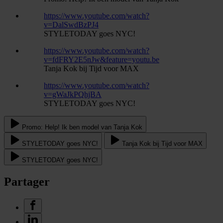
https://www.youtube.com/watch?
v=DalSwdBzPJ4
STYLETODAY goes NYC!
https://www.youtube.com/watch?
v=fdFRY2E5nJw&feature=youtu.be
Tanja Kok bij Tijd voor MAX
https://www.youtube.com/watch?
v=gWaJkPQhjBA
STYLETODAY goes NYC!
Promo: Help! Ik ben model van Tanja Kok
STYLETODAY goes NYC!
Tanja Kok bij Tijd voor MAX
STYLETODAY goes NYC!
Partager