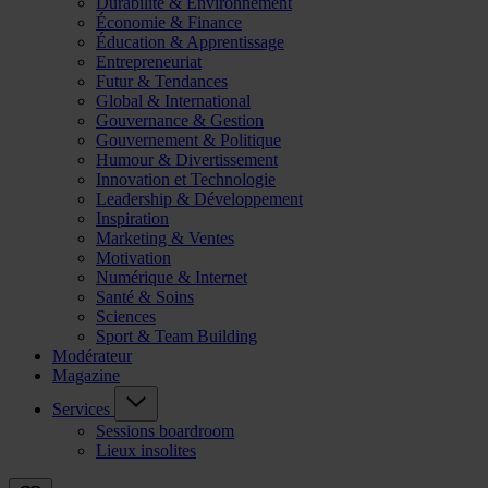
Durabilité & Environnement
Économie & Finance
Éducation & Apprentissage
Entrepreneuriat
Futur & Tendances
Global & International
Gouvernance & Gestion
Gouvernement & Politique
Humour & Divertissement
Innovation et Technologie
Leadership & Développement
Inspiration
Marketing & Ventes
Motivation
Numérique & Internet
Santé & Soins
Sciences
Sport & Team Building
Modérateur
Magazine
Services
Sessions boardroom
Lieux insolites