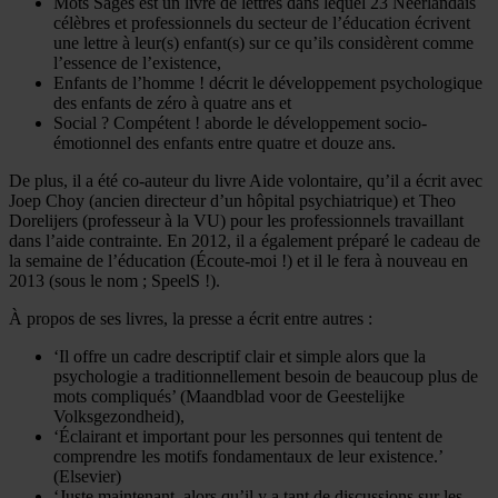
Mots Sages est un livre de lettres dans lequel 23 Néerlandais
célèbres et professionnels du secteur de l’éducation écrivent
une lettre à leur(s) enfant(s) sur ce qu’ils considèrent comme
l’essence de l’existence,
Enfants de l’homme ! décrit le développement psychologique
des enfants de zéro à quatre ans et
Social ? Compétent ! aborde le développement socio-
émotionnel des enfants entre quatre et douze ans.
De plus, il a été co-auteur du livre Aide volontaire, qu’il a écrit avec
Joep Choy (ancien directeur d’un hôpital psychiatrique) et Theo
Dorelijers (professeur à la VU) pour les professionnels travaillant
dans l’aide contrainte. En 2012, il a également préparé le cadeau de
la semaine de l’éducation (Écoute-moi !) et il le fera à nouveau en
2013 (sous le nom ; SpeelS !).
À propos de ses livres, la presse a écrit entre autres :
‘Il offre un cadre descriptif clair et simple alors que la
psychologie a traditionnellement besoin de beaucoup plus de
mots compliqués’ (Maandblad voor de Geestelijke
Volksgezondheid),
‘Éclairant et important pour les personnes qui tentent de
comprendre les motifs fondamentaux de leur existence.’
(Elsevier)
‘Juste maintenant, alors qu’il y a tant de discussions sur les