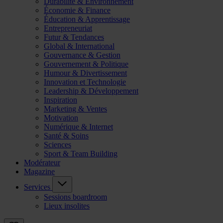
Durabilité & Environnement
Économie & Finance
Éducation & Apprentissage
Entrepreneuriat
Futur & Tendances
Global & International
Gouvernance & Gestion
Gouvernement & Politique
Humour & Divertissement
Innovation et Technologie
Leadership & Développement
Inspiration
Marketing & Ventes
Motivation
Numérique & Internet
Santé & Soins
Sciences
Sport & Team Building
Modérateur
Magazine
Services
Sessions boardroom
Lieux insolites