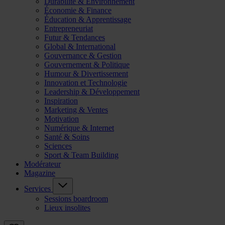
Durabilité & Environnement
Économie & Finance
Éducation & Apprentissage
Entrepreneuriat
Futur & Tendances
Global & International
Gouvernance & Gestion
Gouvernement & Politique
Humour & Divertissement
Innovation et Technologie
Leadership & Développement
Inspiration
Marketing & Ventes
Motivation
Numérique & Internet
Santé & Soins
Sciences
Sport & Team Building
Modérateur
Magazine
Services
Sessions boardroom
Lieux insolites