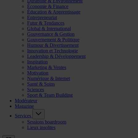
Durabilité & Environnement
Économie & Finance
Éducation & Apprentissage
Entrepreneuriat
Futur & Tendances
Global & International
Gouvernance & Gestion
Gouvernement & Politique
Humour & Divertissement
Innovation et Technologie
Leadership & Développement
Inspiration
Marketing & Ventes
Motivation
Numérique & Internet
Santé & Soins
Sciences
Sport & Team Building
Modérateur
Magazine
Services
Sessions boardroom
Lieux insolites