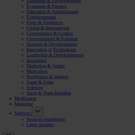
Durabilité & Environnement
Économie & Finance
Éducation & Apprentissage
Entrepreneuriat
Futur & Tendances
Global & International
Gouvernance & Gestion
Gouvernement & Politique
Humour & Divertissement
Innovation et Technologie
Leadership & Développement
Inspiration
Marketing & Ventes
Motivation
Numérique & Internet
Santé & Soins
Sciences
Sport & Team Building
Modérateur
Magazine
Services
Sessions boardroom
Lieux insolites