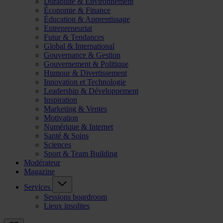
Durabilité & Environnement
Économie & Finance
Éducation & Apprentissage
Entrepreneuriat
Futur & Tendances
Global & International
Gouvernance & Gestion
Gouvernement & Politique
Humour & Divertissement
Innovation et Technologie
Leadership & Développement
Inspiration
Marketing & Ventes
Motivation
Numérique & Internet
Santé & Soins
Sciences
Sport & Team Building
Modérateur
Magazine
Services
Sessions boardroom
Lieux insolites