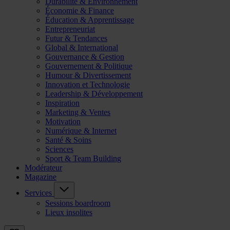
Durabilité & Environnement
Économie & Finance
Éducation & Apprentissage
Entrepreneuriat
Futur & Tendances
Global & International
Gouvernance & Gestion
Gouvernement & Politique
Humour & Divertissement
Innovation et Technologie
Leadership & Développement
Inspiration
Marketing & Ventes
Motivation
Numérique & Internet
Santé & Soins
Sciences
Sport & Team Building
Modérateur
Magazine
Services
Sessions boardroom
Lieux insolites