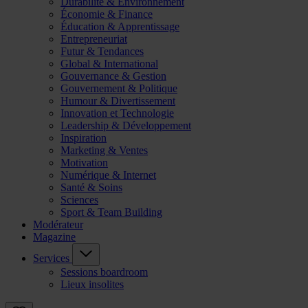
Durabilité & Environnement
Économie & Finance
Éducation & Apprentissage
Entrepreneuriat
Futur & Tendances
Global & International
Gouvernance & Gestion
Gouvernement & Politique
Humour & Divertissement
Innovation et Technologie
Leadership & Développement
Inspiration
Marketing & Ventes
Motivation
Numérique & Internet
Santé & Soins
Sciences
Sport & Team Building
Modérateur
Magazine
Services
Sessions boardroom
Lieux insolites