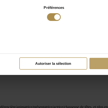
Préférences
Autoriser la sélection
férencière/animatrice/présentatrice/actrice/chasseuse de têtes, et plus 