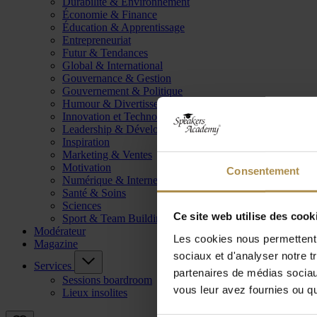
Durabilité & Environnement
Économie & Finance
Éducation & Apprentissage
Entrepreneuriat
Futur & Tendances
Global & International
Gouvernance & Gestion
Gouvernement & Politique
Humour & Divertissement
Innovation et Technologie
Leadership & Développement
Inspiration
Marketing & Ventes
Motivation
Consentement
Numérique & Internet
Santé & Soins
Sciences
Ce site web utilise des cook
Sport & Team Building
Modérateur
Les cookies nous permettent d
Magazine
sociaux et d'analyser notre t
Services
partenaires de médias sociaux
Sessions boardroom
vous leur avez fournies ou qu'
Lieux insolites