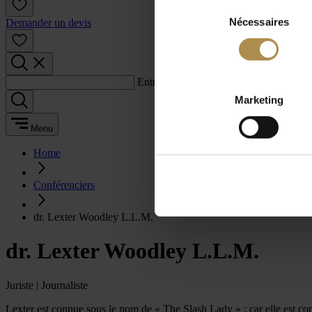
Sélection
Nécessaires
du
Demander un devis
consentement
Entrez un terme de recherche :
Marketing
Menu
Home
Conférenciers
dr. Lexter Woodley L.L.M.
dr. Lexter Woodley L.L.M.
Juriste | Journaliste
Lexter est connue sous le nom de « The Slash Lady » ; car elle est con