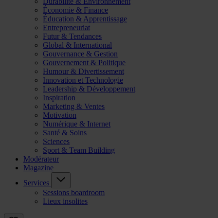
Durabilité & Environnement
Économie & Finance
Éducation & Apprentissage
Entrepreneuriat
Futur & Tendances
Global & International
Gouvernance & Gestion
Gouvernement & Politique
Humour & Divertissement
Innovation et Technologie
Leadership & Développement
Inspiration
Marketing & Ventes
Motivation
Numérique & Internet
Santé & Soins
Sciences
Sport & Team Building
Modérateur
Magazine
Services
Sessions boardroom
Lieux insolites