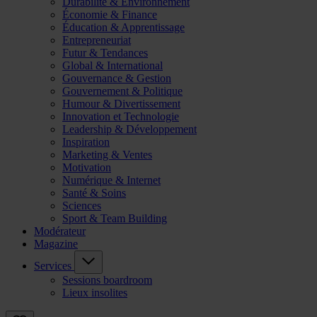
Durabilité & Environnement
Économie & Finance
Éducation & Apprentissage
Entrepreneuriat
Futur & Tendances
Global & International
Gouvernance & Gestion
Gouvernement & Politique
Humour & Divertissement
Innovation et Technologie
Leadership & Développement
Inspiration
Marketing & Ventes
Motivation
Numérique & Internet
Santé & Soins
Sciences
Sport & Team Building
Modérateur
Magazine
Services
Sessions boardroom
Lieux insolites