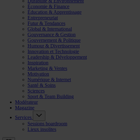
Durabilité & Environnement
Économie & Finance
Éducation & Apprentissage
Entrepreneuriat
Futur & Tendances
Global & International
Gouvernance & Gestion
Gouvernement & Politique
Humour & Divertissement
Innovation et Technologie
Leadership & Développement
Inspiration
Marketing & Ventes
Motivation
Numérique & Internet
Santé & Soins
Sciences
Sport & Team Building
Modérateur
Magazine
Services
Sessions boardroom
Lieux insolites