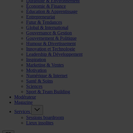
Durabilité & Environnement
Économie & Finance
Éducation & Apprentissage
Entrepreneuriat
Futur & Tendances
Global & International
Gouvernance & Gestion
Gouvernement & Politique
Humour & Divertissement
Innovation et Technologie
Leadership & Développement
Inspiration
Marketing & Ventes
Motivation
Numérique & Internet
Santé & Soins
Sciences
Sport & Team Building
Modérateur
Magazine
Services
Sessions boardroom
Lieux insolites