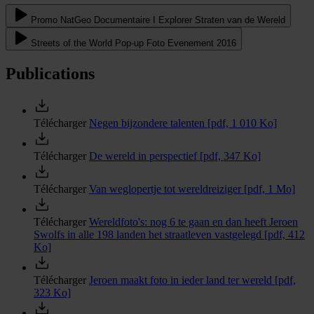
Promo NatGeo Documentaire I Explorer Straten van de Wereld
Streets of the World Pop-up Foto Evenement 2016
Publications
Télécharger
Negen bijzondere talenten
[pdf, 1 010 Ko]
Télécharger
De wereld in perspectief
[pdf, 347 Ko]
Télécharger
Van weglopertje tot wereldreiziger
[pdf, 1 Mo]
Télécharger
Wereldfoto's: nog 6 te gaan en dan heeft Jeroen
Swolfs in alle 198 landen het straatleven vastgelegd
[pdf, 412
Ko]
Télécharger
Jeroen maakt foto in ieder land ter wereld
[pdf,
323 Ko]