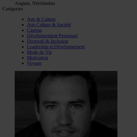
Anglais, Néerlandais
Catégories
Arts & Culture
Arts Culture & Société
Cinéma
Développement Personnel
Diversité & Inclusion
Leadership et Développement
Mode de Vie
Motivation
Voyage