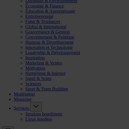
Durabilité & Environnement
Économie & Finance
Éducation & Apprentissage
Entrepreneuriat
Futur & Tendances
Global & International
Gouvernance & Gestion
Gouvernement & Politique
Humour & Divertissement
Innovation et Technologie
Leadership & Développement
Inspiration
Marketing & Ventes
Motivation
Numérique & Internet
Santé & Soins
Sciences
Sport & Team Building
Modérateur
Magazine
Services
Sessions boardroom
Lieux insolites