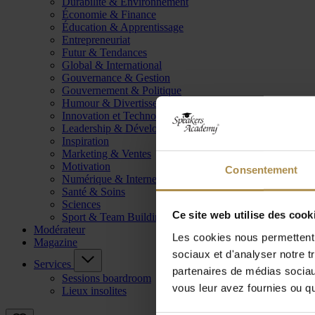
Durabilité & Environnement
Économie & Finance
Éducation & Apprentissage
Entrepreneuriat
Futur & Tendances
Global & International
Gouvernance & Gestion
Gouvernement & Politique
Humour & Divertissement
Innovation et Technologie
Leadership & Développement
Inspiration
Marketing & Ventes
Motivation
Consentement
Numérique & Internet
Santé & Soins
Sciences
Ce site web utilise des cook
Sport & Team Building
Modérateur
Les cookies nous permettent d
Magazine
sociaux et d'analyser notre t
Services
partenaires de médias sociaux
Sessions boardroom
vous leur avez fournies ou qu'
Lieux insolites