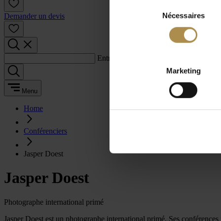
Sélection
Nécessaires
du
Demander un devis
consentement
Entrez un terme de recherche :
Marketing
Menu
Home
Conférenciers
Jasper Doest
Jasper Doest
Photographe international primé
Jasper Doest est un photographe international primé. Ses conférences