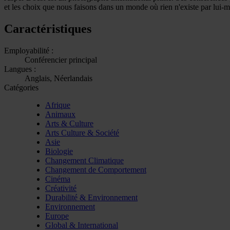
et les choix que nous faisons dans un monde où rien n'existe par lui-
Caractéristiques
Employabilité :
Conférencier principal
Langues :
Anglais, Néerlandais
Catégories
Afrique
Animaux
Arts & Culture
Arts Culture & Société
Asie
Biologie
Changement Climatique
Changement de Comportement
Cinéma
Créativité
Durabilité & Environnement
Environnement
Europe
Global & International