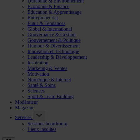
Durabilité & Environnement
Économie & Finance
Éducation & Apprentissage
Entrepreneuriat
Futur & Tendances
Global & International
Gouvernance & Gestion
Gouvernement & Politique
Humour & Divertissement
Innovation et Technologie
Leadership & Développement
Inspiration
Marketing & Ventes
Motivation
Numérique & Internet
Santé & Soins
Sciences
Sport & Team Building
Modérateur
Magazine
Services
Sessions boardroom
Lieux insolites