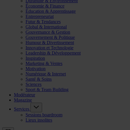
Durabilité & Environnement
Économie & Finance
Éducation & Apprentissage
Entrepreneuriat
Futur & Tendances
Global & International
Gouvernance & Gestion
Gouvernement & Politique
Humour & Divertissement
Innovation et Technologie
Leadership & Développement
Inspiration
Marketing & Ventes
Motivation
Numérique & Internet
Santé & Soins
Sciences
Sport & Team Building
Modérateur
Magazine
Services
Sessions boardroom
Lieux insolites