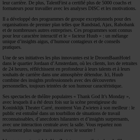
leur carrière. De plus, TalentFirst a certifié plus de 5000 coachs et
formateurs pour travailler avec les analyses DISC et les motivations.
Il a développé des programmes de groupe exceptionnels pour des
organisations de premier plan telles que Randstad, Ajax, Rabobank
et de nombreuses autres entreprises. Ces programmes sont connus
pour leur caractère interactif et le « facteur Huub » : un mélange
unique d’insights aigus, d’humour contagieux et de conseils
pratiques.
Une de ses initiatives les plus innovantes est le DroomBaanHotel
dans le quartier Jordaan d’Amsterdam, où les clients, lors de retraites
de 24 heures, réfléchissent en profondeur à leurs talents et à leurs
souhaits de carrière dans une atmosphère détendue. Ici, Huub
combine des insights professionnels avec des découvertes
personnelles, toujours teintées de son humour caractéristique.
Ses spectacles de théâtre populaires « Thank God It’s Monday »,
avec lesquels il a été deux fois sur la scène prestigieuse du
Koninklijk Theater Carré, montrent Van Zwieten à son meilleur : le
public est entraîné dans un tourbillon de situations de travail
reconnaissables, d’anecdotes hilarantes et d’insights surprenants,
avec une interaction centrale avec la salle. Vous repartez non
seulement plus sage mais aussi avec le sourire !