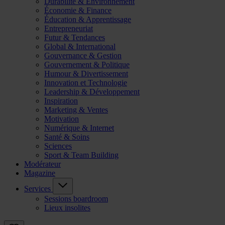
Durabilité & Environnement
Économie & Finance
Éducation & Apprentissage
Entrepreneuriat
Futur & Tendances
Global & International
Gouvernance & Gestion
Gouvernement & Politique
Humour & Divertissement
Innovation et Technologie
Leadership & Développement
Inspiration
Marketing & Ventes
Motivation
Numérique & Internet
Santé & Soins
Sciences
Sport & Team Building
Modérateur
Magazine
Services
Sessions boardroom
Lieux insolites