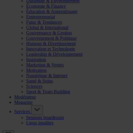
Durabilité & Environnement
Économie & Finance
Éducation & Apprentissage
Entrepreneuriat
Futur & Tendances
Global & International
Gouvernance & Gestion
Gouvernement & Politique
Humour & Divertissement
Innovation et Technologie
Leadership & Développement
Inspiration
Marketing & Ventes
Motivation
Numérique & Internet
Santé & Soins
Sciences
Sport & Team Building
Modérateur
Magazine
Services
Sessions boardroom
Lieux insolites