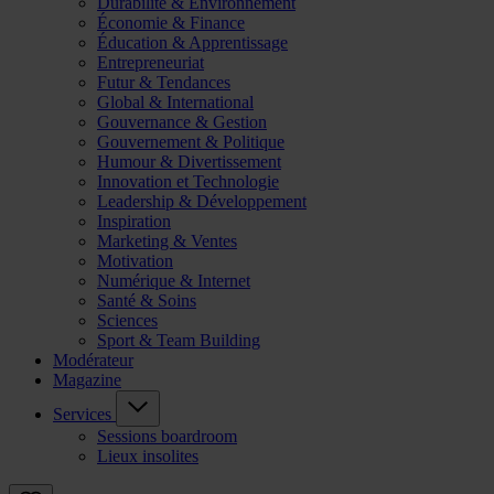
Durabilité & Environnement
Économie & Finance
Éducation & Apprentissage
Entrepreneuriat
Futur & Tendances
Global & International
Gouvernance & Gestion
Gouvernement & Politique
Humour & Divertissement
Innovation et Technologie
Leadership & Développement
Inspiration
Marketing & Ventes
Motivation
Numérique & Internet
Santé & Soins
Sciences
Sport & Team Building
Modérateur
Magazine
Services
Sessions boardroom
Lieux insolites