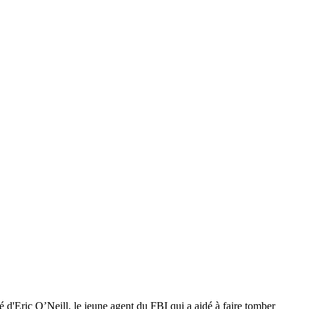
té d'Eric O’Neill, le jeune agent du FBI qui a aidé à faire tomber