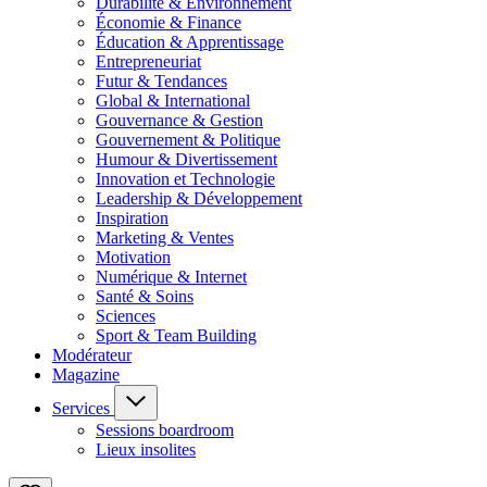
Durabilité & Environnement
Économie & Finance
Éducation & Apprentissage
Entrepreneuriat
Futur & Tendances
Global & International
Gouvernance & Gestion
Gouvernement & Politique
Humour & Divertissement
Innovation et Technologie
Leadership & Développement
Inspiration
Marketing & Ventes
Motivation
Numérique & Internet
Santé & Soins
Sciences
Sport & Team Building
Modérateur
Magazine
Services
Sessions boardroom
Lieux insolites