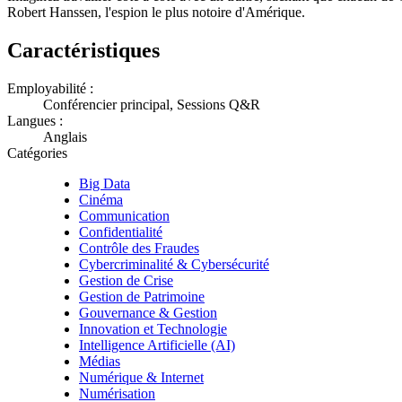
Robert Hanssen, l'espion le plus notoire d'Amérique.
Caractéristiques
Employabilité :
Conférencier principal, Sessions Q&R
Langues :
Anglais
Catégories
Big Data
Cinéma
Communication
Confidentialité
Contrôle des Fraudes
Cybercriminalité & Cybersécurité
Gestion de Crise
Gestion de Patrimoine
Gouvernance & Gestion
Innovation et Technologie
Intelligence Artificielle (AI)
Médias
Numérique & Internet
Numérisation