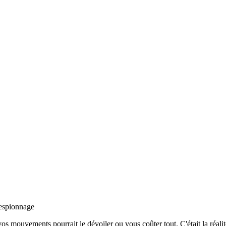
-espionnage
vos mouvements pourrait le dévoiler ou vous coûter tout. C'était la réali