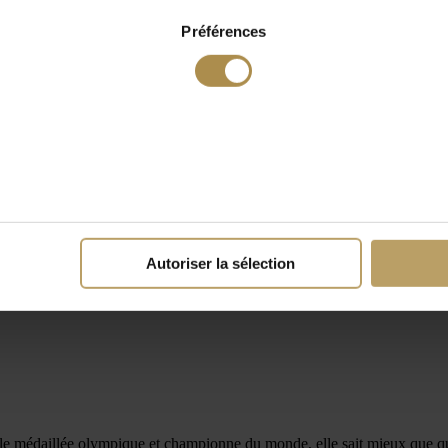
Préférences
Autoriser la sélection
ple médaillée olympique et championne du monde, elle sait mieux que qu