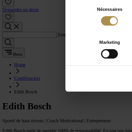
Sélection
Nécessaires
du
Demander un devis
consentement
Entrez un terme de recherche :
Marketing
Menu
Home
Conférenciers
Edith Bosch
Edith Bosch
Sportif de haut niveau | Coach Motivational | Entrepreneur
Edith Bosch parle de prendre 100% de responsabilité. En tant que tri