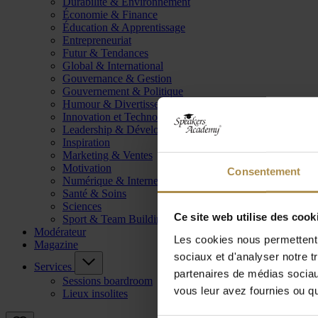
Durabilité & Environnement
Économie & Finance
Éducation & Apprentissage
Entrepreneuriat
Futur & Tendances
Global & International
Gouvernance & Gestion
Gouvernement & Politique
Humour & Divertissement
Innovation et Technologie
Leadership & Développement
Inspiration
Marketing & Ventes
Motivation
Consentement
Numérique & Internet
Santé & Soins
Sciences
Ce site web utilise des cook
Sport & Team Building
Modérateur
Les cookies nous permettent d
Magazine
sociaux et d'analyser notre t
Services
partenaires de médias sociaux
Sessions boardroom
vous leur avez fournies ou qu'
Lieux insolites