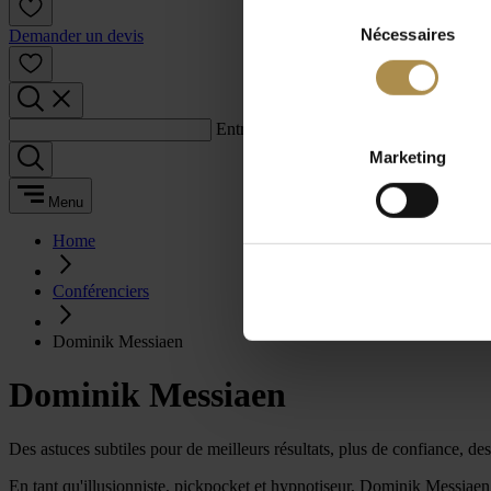
Sélection
Nécessaires
du
Demander un devis
consentement
Entrez un terme de recherche :
Marketing
Menu
Home
Conférenciers
Dominik Messiaen
Dominik Messiaen
Des astuces subtiles pour de meilleurs résultats, plus de confiance, de
En tant qu'illusionniste, pickpocket et hypnotiseur, Dominik Messiaen