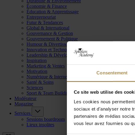
Durabilité & Environnement
Économie & Finance
Éducation & Apprentissage
Entrepreneuriat
Futur & Tendances
Global & International
Gouvernance & Gestion
Gouvernement & Politique
Humour & Divertissement
Innovation et Technologie
Leadership & Développement
Inspiration
Marketing & Ventes
Motivation
Consentement
Numérique & Internet
Santé & Soins
Sciences
Ce site web utilise des cook
Sport & Team Building
Modérateur
Les cookies nous permettent d
Magazine
sociaux et d'analyser notre t
Services
partenaires de médias sociaux
Sessions boardroom
vous leur avez fournies ou qu'
Lieux insolites