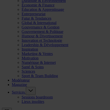
Durabilité & Environnement
Économie & Finance
Éducation & Apprentissage
Entrepreneuriat
Futur & Tendances
Global & International
Gouvernance & Gestion
Gouvernement & Politique
Humour & Divertissement
Innovation et Technologie
Leadership & Développement
Inspiration
Marketing & Ventes
Motivation
Numérique & Internet
Santé & Soins
Sciences
Sport & Team Building
Modérateur
Magazine
Services
Sessions boardroom
Lieux insolites