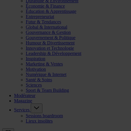
Durabilité & Environnement
Économie & Finance
Éducation & Apprentissage
Entrepreneuriat
Futur & Tendances
Global & International
Gouvernance & Gestion
Gouvernement & Politique
Humour & Divertissement
Innovation et Technologie
Leadership & Développement
Inspiration
Marketing & Ventes
Motivation
Numérique & Internet
Santé & Soins
Sciences
Sport & Team Building
Modérateur
Magazine
Services
Sessions boardroom
Lieux insolites