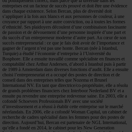
ou politiquement correct, mais parce que la diversité dans les
entreprises est un facteur de succès prouvé et doit être une évidence
dans chaque existence. Selon Bercan, plus de diversité doit
s’appliquer à la fois aux blancs et aux personnes de couleur, à une
croyance par rapport à une autre conviction, ou à toutes les formes
d’ethnicité. Ses plaidoyers découlent d’une combinaison fascinante
de passion et de dévouement d’une personne inspirée d’une part et
du succès d’un entrepreneur moderne d’autre part. Au cœur de son
succès entrepreneurial : ce que je fais doit avoir de l’importance et
gagner de l’argent n’est pas une honte. Bercan (née à Istanbul,
Turquie) a étudié l’économie d’entreprise à l’Université du
Bosphore. Elle a ensuite travaillé comme spécialiste en finances et
comptabilité chez Arthur Andersen, d’abord à Istanbul puis à partir
de 1989 à Amsterdam dans diverses fonctions d’audit. Elle a ensuite
choisi l’entrepreneuriat et a occupé des postes de direction et de
conseil dans des entreprises telles que Nozema et Brunel
International NV. En tant que directrice/co-propriétaire, elle a résolu
de grands problèmes financiers chez Interboor Nederland BV et a
ensuite pu revendre une entreprise redevenue saine. En 2003, elle a
cofondé Schoevers Professionals BV avec une société
d’investissement et a réussi à établir cette entreprise sur le marché
néerlandais. En 2006, elle a cofondé Woman Capital, un cabinet de
recherche de cadres spécialisé dans les femmes pour des postes de
direction. Aujourd’hui, Bercan est partenaire de NGL International,
qu’elle a fondé en 2014, le cabinet pour les New Generation