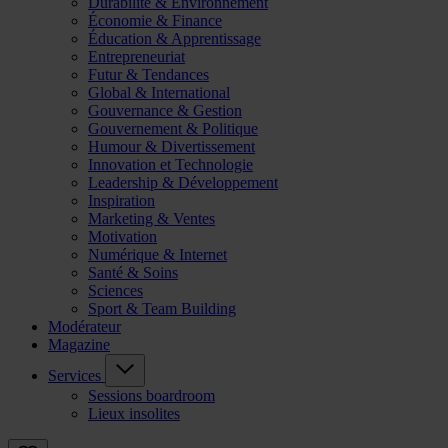
Durabilité & Environnement
Économie & Finance
Éducation & Apprentissage
Entrepreneuriat
Futur & Tendances
Global & International
Gouvernance & Gestion
Gouvernement & Politique
Humour & Divertissement
Innovation et Technologie
Leadership & Développement
Inspiration
Marketing & Ventes
Motivation
Numérique & Internet
Santé & Soins
Sciences
Sport & Team Building
Modérateur
Magazine
Services
Sessions boardroom
Lieux insolites