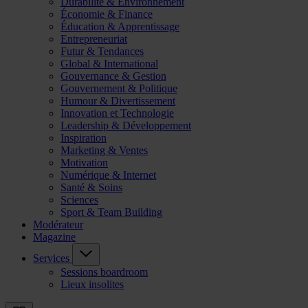
Durabilité & Environnement
Économie & Finance
Éducation & Apprentissage
Entrepreneuriat
Futur & Tendances
Global & International
Gouvernance & Gestion
Gouvernement & Politique
Humour & Divertissement
Innovation et Technologie
Leadership & Développement
Inspiration
Marketing & Ventes
Motivation
Numérique & Internet
Santé & Soins
Sciences
Sport & Team Building
Modérateur
Magazine
Services
Sessions boardroom
Lieux insolites