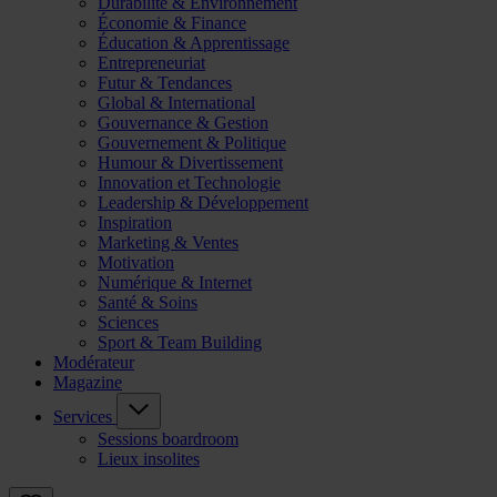
Durabilité & Environnement
Économie & Finance
Éducation & Apprentissage
Entrepreneuriat
Futur & Tendances
Global & International
Gouvernance & Gestion
Gouvernement & Politique
Humour & Divertissement
Innovation et Technologie
Leadership & Développement
Inspiration
Marketing & Ventes
Motivation
Numérique & Internet
Santé & Soins
Sciences
Sport & Team Building
Modérateur
Magazine
Services
Sessions boardroom
Lieux insolites