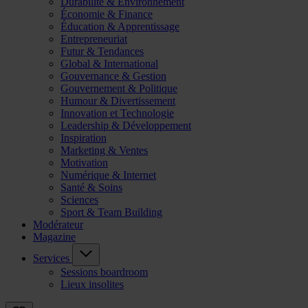
Durabilité & Environnement
Économie & Finance
Éducation & Apprentissage
Entrepreneuriat
Futur & Tendances
Global & International
Gouvernance & Gestion
Gouvernement & Politique
Humour & Divertissement
Innovation et Technologie
Leadership & Développement
Inspiration
Marketing & Ventes
Motivation
Numérique & Internet
Santé & Soins
Sciences
Sport & Team Building
Modérateur
Magazine
Services
Sessions boardroom
Lieux insolites