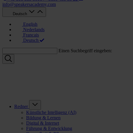
info@speakersacademy.com
Deutsch
English
Nederlands
Français
Deutsch
Einen Suchbegriff eingeben:
Redner
Künstliche Intelligenz (AI)
Bildung & Lernen
Digital & Internet
Führung & Entwicklung