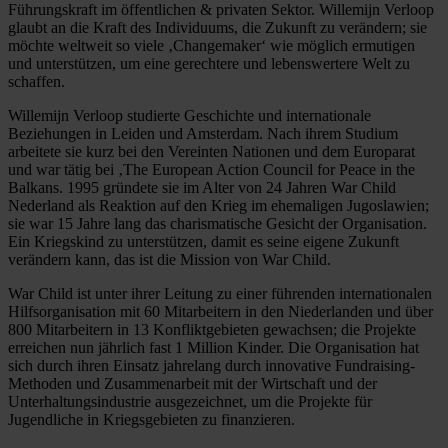
Führungskraft im öffentlichen & privaten Sektor. Willemijn Verloop
glaubt an die Kraft des Individuums, die Zukunft zu verändern; sie
möchte weltweit so viele ‚Changemaker‘ wie möglich ermutigen
und unterstützen, um eine gerechtere und lebenswertere Welt zu
schaffen.
Willemijn Verloop studierte Geschichte und internationale
Beziehungen in Leiden und Amsterdam. Nach ihrem Studium
arbeitete sie kurz bei den Vereinten Nationen und dem Europarat
und war tätig bei ‚The European Action Council for Peace in the
Balkans. 1995 gründete sie im Alter von 24 Jahren War Child
Nederland als Reaktion auf den Krieg im ehemaligen Jugoslawien;
sie war 15 Jahre lang das charismatische Gesicht der Organisation.
Ein Kriegskind zu unterstützen, damit es seine eigene Zukunft
verändern kann, das ist die Mission von War Child.
War Child ist unter ihrer Leitung zu einer führenden internationalen
Hilfsorganisation mit 60 Mitarbeitern in den Niederlanden und über
800 Mitarbeitern in 13 Konfliktgebieten gewachsen; die Projekte
erreichen nun jährlich fast 1 Million Kinder. Die Organisation hat
sich durch ihren Einsatz jahrelang durch innovative Fundraising-
Methoden und Zusammenarbeit mit der Wirtschaft und der
Unterhaltungsindustrie ausgezeichnet, um die Projekte für
Jugendliche in Kriegsgebieten zu finanzieren.