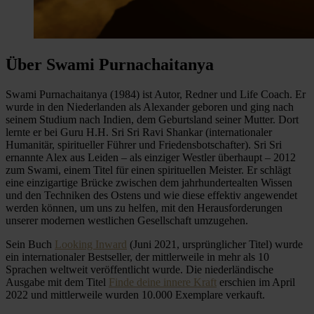
Über Swami Purnachaitanya
Swami Purnachaitanya (1984) ist Autor, Redner und Life Coach. Er
wurde in den Niederlanden als Alexander geboren und ging nach
seinem Studium nach Indien, dem Geburtsland seiner Mutter. Dort
lernte er bei Guru H.H. Sri Sri Ravi Shankar (internationaler
Humanitär, spiritueller Führer und Friedensbotschafter). Sri Sri
ernannte Alex aus Leiden – als einziger Westler überhaupt – 2012
zum Swami, einem Titel für einen spirituellen Meister. Er schlägt
eine einzigartige Brücke zwischen dem jahrhundertealten Wissen
und den Techniken des Ostens und wie diese effektiv angewendet
werden können, um uns zu helfen, mit den Herausforderungen
unserer modernen westlichen Gesellschaft umzugehen.
Sein Buch
Looking Inward
(Juni 2021, ursprünglicher Titel) wurde
ein internationaler Bestseller, der mittlerweile in mehr als 10
Sprachen weltweit veröffentlicht wurde. Die niederländische
Ausgabe mit dem Titel
Finde deine innere Kraft
erschien im April
2022 und mittlerweile wurden 10.000 Exemplare verkauft.