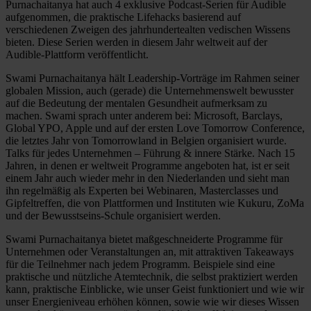
Purnachaitanya hat auch 4 exklusive Podcast-Serien für Audible
aufgenommen, die praktische Lifehacks basierend auf
verschiedenen Zweigen des jahrhundertealten vedischen Wissens
bieten. Diese Serien werden in diesem Jahr weltweit auf der
Audible-Plattform veröffentlicht.
Swami Purnachaitanya hält Leadership-Vorträge im Rahmen seiner
globalen Mission, auch (gerade) die Unternehmenswelt bewusster
auf die Bedeutung der mentalen Gesundheit aufmerksam zu
machen. Swami sprach unter anderem bei: Microsoft, Barclays,
Global YPO, Apple und auf der ersten Love Tomorrow Conference,
die letztes Jahr von Tomorrowland in Belgien organisiert wurde.
Talks für jedes Unternehmen – Führung & innere Stärke. Nach 15
Jahren, in denen er weltweit Programme angeboten hat, ist er seit
einem Jahr auch wieder mehr in den Niederlanden und sieht man
ihn regelmäßig als Experten bei Webinaren, Masterclasses und
Gipfeltreffen, die von Plattformen und Instituten wie Kukuru, ZoMa
und der Bewusstseins-Schule organisiert werden.
Swami Purnachaitanya bietet maßgeschneiderte Programme für
Unternehmen oder Veranstaltungen an, mit attraktiven Takeaways
für die Teilnehmer nach jedem Programm. Beispiele sind eine
praktische und nützliche Atemtechnik, die selbst praktiziert werden
kann, praktische Einblicke, wie unser Geist funktioniert und wie wir
unser Energieniveau erhöhen können, sowie wie wir dieses Wissen