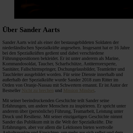
Über Sander Aarts
Sander Aarts wird als einer der bestausgebildeten Soldaten der
niederländischen Spezialkräfte angesehen. Insgesamt hat er 16 Jahre
bei den Spezialkräften gedient und dabei verschiedene
Führungspositionen bekleidet. Er ist unter anderem als Marine,
Kommandosoldat, Taucher, Scharfschütze, Antiterrorexperte,
Sanitäter, Fallschirmspringer, Dschungelausbilder, Teamleiter und
Tauchleiter ausgebildet worden. Für seine Dienste innerhalb und
außerhalb der Spezialkräfte wurde Sander 2018 zum Ritter im
Orden von Oranje-Nassau mit Schwertern ernannt. Er ist Autor der
Bestseller
Nicht zu brechen
und
Mission Mindset
.
Mit seiner beeindruckenden Geschichte teilt Sander seine
Erfahrungen, um andere Menschen zu inspirieren. Er spricht unter
anderem über (persönliche) Führung, Teamarbeit, Leistung unter
Druck und Resilienz. Mit seiner einzigartigen Geschichte nimmt
Sander das Publikum mit in die Welt der Spezialkräfte. Die
Erfahrungen, aber vor allem die Lektionen bieten wertvolle
Anhaltspunkte und Einsichten, um mehr aus sich selbst und dem