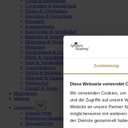
Global & International
Governance & Management
Humor & Unterhaltung
Innovation & Technologie
Inspiration
Kommunikation
Kunst Kultur & Gesellschaft
Marketing & Vertrieb
Moderation & Veranstaltungsleitung
Motivation
Nachhaltigkeit & Umwelt
Politik & Verwaltung
Sport & Teambuilding
Zustimmung
Unternehmertum
Vielfalt & Inklusion
Wirtschaft & Finanzen
Wissenschaft
Diese Webseite verwendet 
Zukunft & Trends
Wir verwenden Cookies, um I
Moderatoren
Magazin
und die Zugriffe auf unsere 
Website an unsere Partner fü
Leistungen
Virtuelle event
möglicherweise mit weiteren
Boardroom-Sitzungen
der Dienste gesammelt habe
Besondere Orte