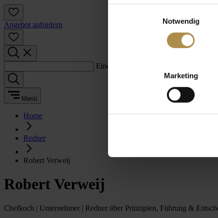
Einwilligungsauswahl
Notwendig
Angebot anfordern
Einen Suchbegriff eingeben:
Marketing
Menü
Home
Redner
Robert Verweij
Robert Verweij
Chefkoch | Unternehmer | Redner über Prinzipien, Führung & Entsc