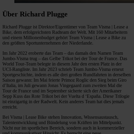
Über Richard Plugge
Richard Plugge ist Direktor/Eigentümer von Team Visma | Lease a
Bike, dem erfolgreichsten Radteam der Welt. Mit 160 Mitarbeitern
und einem Millionenbudget gehört Team Visma | Lease a Bike zu
den größten Sportunternehmen der Niederlande.
Im Jahr 2022 eroberte das Team – das damals den Namen Team
Jumbo-Visma trug – das Gelbe Trikot bei der Tour de France. Das
World Tour-Team belegte in diesem Jahr den ersten Platz in der
UCI-Rangliste. Im Jahr 2023 schrieb Team Jumbo-Visma erneut
Sportgeschichte, indem es alle drei großen Rundfahrten in derselben
Saison gewann: Im Mai feierte Primoz Roglic den Sieg beim Giro
d’Italia, im Juli gewann Jonas Vingegaard zum zweiten Mal die
Tour de France und im September sicherte sich der Amerikaner
Sepp Kuss das Rote Trikot bei der Vuelta d ‘España. Diese Trilogie
ist einzigartig in der Radwelt. Kein anderes Team hat dies jemals
erreicht.
Bei Visma | Lease Bike stehen Innovation, Wissensaustausch,
Talententwicklung und Bündelung von Kräften im Mittelpunkt.
Nicht nur im sportlichen Bereich, sondern auch in kommerzieller
und kommunikativer Hinsicht. Es herrscht eine neue