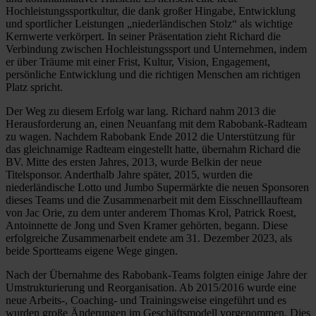
Hochleistungssportkultur, die dank großer Hingabe, Entwicklung
und sportlicher Leistungen „niederländischen Stolz“ als wichtige
Kernwerte verkörpert. In seiner Präsentation zieht Richard die
Verbindung zwischen Hochleistungssport und Unternehmen, indem
er über Träume mit einer Frist, Kultur, Vision, Engagement,
persönliche Entwicklung und die richtigen Menschen am richtigen
Platz spricht.
Der Weg zu diesem Erfolg war lang. Richard nahm 2013 die
Herausforderung an, einen Neuanfang mit dem Rabobank-Radteam
zu wagen. Nachdem Rabobank Ende 2012 die Unterstützung für
das gleichnamige Radteam eingestellt hatte, übernahm Richard die
BV. Mitte des ersten Jahres, 2013, wurde Belkin der neue
Titelsponsor. Anderthalb Jahre später, 2015, wurden die
niederländische Lotto und Jumbo Supermärkte die neuen Sponsoren
dieses Teams und die Zusammenarbeit mit dem Eisschnelllaufteam
von Jac Orie, zu dem unter anderem Thomas Krol, Patrick Roest,
Antoinnette de Jong und Sven Kramer gehörten, begann. Diese
erfolgreiche Zusammenarbeit endete am 31. Dezember 2023, als
beide Sportteams eigene Wege gingen.
Nach der Übernahme des Rabobank-Teams folgten einige Jahre der
Umstrukturierung und Reorganisation. Ab 2015/2016 wurde eine
neue Arbeits-, Coaching- und Trainingsweise eingeführt und es
wurden große Änderungen im Geschäftsmodell vorgenommen. Dies