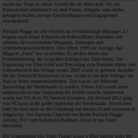
macht das Team zu einem Vorbild für die Wirtschaft. Wo ein
Kurswechsel erforderlich ist, sind Vision, Hingabe, eine starke,
getragene Kultur, strenge Entscheidungen und Engagement
entscheidend.
Richard Plugge ist sehr erfahren als (Veränderungs-)Manager. Er
begann nach seiner Schulzeit als freiberuflicher Journalist und
arbeitete für verschiedene Magazine, Zeitungen und
Unternehmenszeitschriften. Dies führte 1999 zur Anfrage, das
Magazin „Fiets“ neu zu beleben. Er tat dies durch eine
Formeländerung, die zu großen Erfolgen des Titels führte. Die
Ergänzung von FietsActief und Procycling zum Portfolio stärkte den
Fahrradbereich des Verlags weiter. 2007 wurde er gebeten, dasselbe
bei der Zeitschrift Sportweek zu tun, wobei er mit dem Verleger Jan
Paul de Wildt zusammenarbeitete. Ziel war es, der führende
Sportverlag der Niederlande zu werden. Dieses Ziel wurde unter
anderem durch eine Anpassung der Politik erreicht. Sportweek
wurde mit NU.nl zu NUSport.nl fusioniert. Als Richard 2012 ging,
war NUsport.nl die größte Sportseite der Niederlande. Inzwischen
hatte Richard auch an der Gründung von hockey.nl und schaatsen.nl
mitgewirkt. Von Sanoma Uitgevers wechselte Richard Plugge
Anfang 2012 zum Rabobank-Radteam, bevor er das Team
übernahm.
Die Organisation von Team Visma | Lease a Bike machte unter der