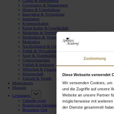
Global & International
Governance & Management
Humor & Unterhaltung
Innovation & Technologie
Inspiration
Kommunikation
Kunst Kultur & Gesellschaft
Marketing & Vertrieb
Moderation & Veranstaltungsleitung
Motivation
Nachhaltigkeit & Umwelt
Politik & Verwaltung
Sport & Teambuilding
Zustimmung
Unternehmertum
Vielfalt & Inklusion
Wirtschaft & Finanzen
Wissenschaft
Diese Webseite verwendet 
Zukunft & Trends
Wir verwenden Cookies, um I
Moderatoren
Magazin
und die Zugriffe auf unsere 
Website an unsere Partner fü
Leistungen
Virtuelle event
möglicherweise mit weiteren
Boardroom-Sitzungen
der Dienste gesammelt habe
Besondere Orte