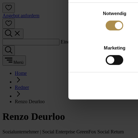
Einwilligungsauswahl
Notwendig
Angebot anfordern
Einen Suchbegriff eingeben:
Marketing
Menü
Home
Redner
Renzo Deurloo
Renzo Deurloo
Sozialunternehmer | Social Enterprise GreenFox Social Return