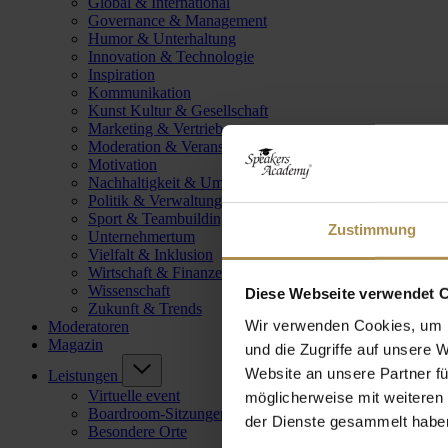
Global & International
Governance & Management
Humor & Unterhaltung
Innovation & Technologie
Inspiration
Kommunikation
Kunst Kultur & Gesellschaft
Marketing & Vertrieb
Moderation & Veranstaltungsleitung
Motivation
Nachhaltigkeit & Umwelt
Politik & Verwaltung
Sport & Teambuilding
Zustimmung
Unternehmertum
Vielfalt & Inklusion
Wirtschaft & Finanzen
Wissenschaft
Diese Webseite verwendet 
Zukunft & Trends
Wir verwenden Cookies, um I
Moderatoren
Magazin
und die Zugriffe auf unsere 
Website an unsere Partner fü
Leistungen
Virtuelle event
möglicherweise mit weiteren
Boardroom-Sitzungen
der Dienste gesammelt habe
Besondere Orte