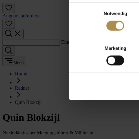
Einwilligungsauswahl
Notwendig
Angebot anfordern
Einen Suchbegriff eingeben:
Marketing
Menü
Home
Redner
Quin Blokzijl
Quin Blokzijl
Niederländischer Meinungsführer & Müllmann