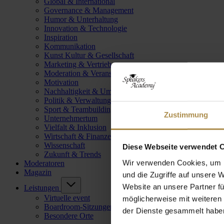
Global & International
Governance & Management
Humor & Unterhaltung
Innovation & Technologie
Inspiration
Kommunikation
Kunst Kultur & Gesellschaft
Marketing & Vertrieb
Moderation & Veranstaltungsleitung
Motivation
Nachhaltigkeit & Umwelt
Politik & Verwaltung
Sport & Teambuilding
Zustimmung
Unternehmertum
Vielfalt & Inklusion
Wirtschaft & Finanzen
Wissenschaft
Diese Webseite verwendet 
Zukunft & Trends
Wir verwenden Cookies, um I
Moderatoren
Magazin
und die Zugriffe auf unsere 
Website an unsere Partner fü
Leistungen
Virtuelle event
möglicherweise mit weiteren
Boardroom-Sitzungen
der Dienste gesammelt habe
Besondere Orte