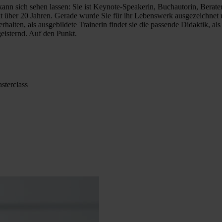
t kann sich sehen lassen: Sie ist Keynote-Speakerin, Buchautorin, Bera
eit über 20 Jahren. Gerade wurde Sie für ihr Lebenswerk ausgezeichnet
lten, als ausgebildete Trainerin findet sie die passende Didaktik, al
eisternd. Auf den Punkt.
sterclass