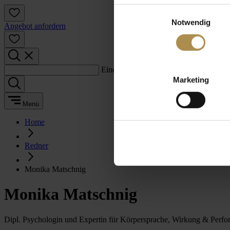
Einwilligungsauswahl
Notwendig
Angebot anfordern
Einen Suchbegriff eingeben:
Marketing
Menü
Home
Redner
Monika Matschnig
Monika Matschnig
Dipl. Psychologin und Expertin für Körpersprache, Wirkung & Perf