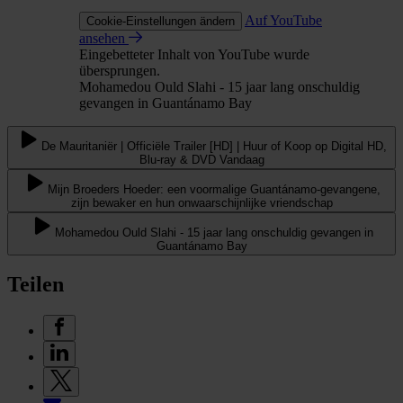
Auf YouTube
Cookie-Einstellungen ändern
ansehen
Eingebetteter Inhalt von YouTube wurde
übersprungen.
Mohamedou Ould Slahi - 15 jaar lang onschuldig
gevangen in Guantánamo Bay
De Mauritaniër | Officiële Trailer [HD] | Huur of Koop op Digital HD,
Blu-ray & DVD Vandaag
Mijn Broeders Hoeder: een voormalige Guantánamo-gevangene,
zijn bewaker en hun onwaarschijnlijke vriendschap
Mohamedou Ould Slahi - 15 jaar lang onschuldig gevangen in
Guantánamo Bay
Teilen