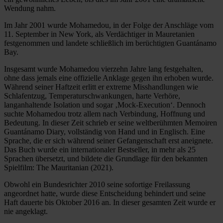
Wendung nahm.
Im Jahr 2001 wurde Mohamedou, in der Folge der Anschläge vom
11. September in New York, als Verdächtiger in Mauretanien
festgenommen und landete schließlich im berüchtigten Guantánamo
Bay.
Insgesamt wurde Mohamedou vierzehn Jahre lang festgehalten,
ohne dass jemals eine offizielle Anklage gegen ihn erhoben wurde.
Während seiner Haftzeit erlitt er extreme Misshandlungen wie
Schlafentzug, Temperaturschwankungen, harte Verhöre,
langanhaltende Isolation und sogar ‚Mock-Execution‘. Dennoch
suchte Mohamedou trotz allem nach Verbindung, Hoffnung und
Bedeutung. In dieser Zeit schrieb er seine weltberühmten Memoiren
Guantánamo Diary, vollständig von Hand und in Englisch. Eine
Sprache, die er sich während seiner Gefangenschaft erst aneignete.
Das Buch wurde ein internationaler Bestseller, in mehr als 25
Sprachen übersetzt, und bildete die Grundlage für den bekannten
Spielfilm: The Mauritanian (2021).
Obwohl ein Bundesrichter 2010 seine sofortige Freilassung
angeordnet hatte, wurde diese Entscheidung behindert und seine
Haft dauerte bis Oktober 2016 an. In dieser gesamten Zeit wurde er
nie angeklagt.